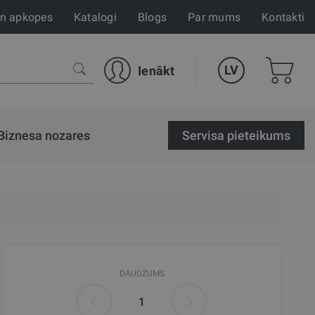
un apkopes
Katalogi
Blogs
Par mums
Kontakti
LV
Ienākt
Biznesa nozares
Servisa pieteikums
DAUDZUMS