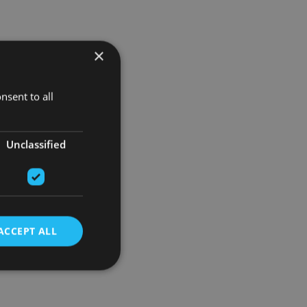
×
nsent to all
Unclassified
ACCEPT ALL