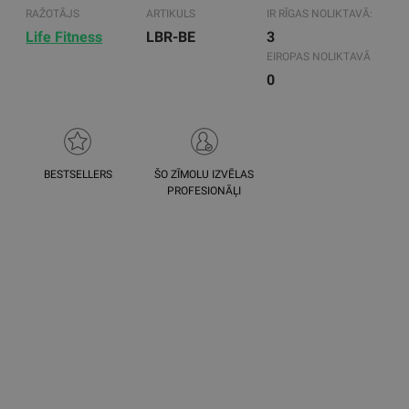
RAŽOTĀJS
ARTIKULS
IR RĪGAS NOLIKTAVĀ:
Life Fitness
LBR-BE
3
EIROPAS NOLIKTAVĀ
0
BESTSELLERS
ŠO ZĪMOLU IZVĒLAS
PROFESIONĀĻI