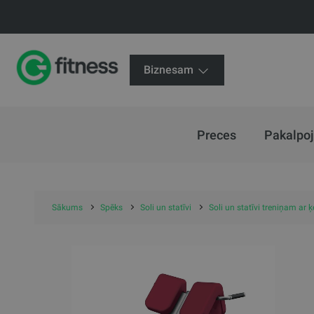
Biznesam
Preces
Pakalpo
Sākums
Spēks
Soli un statīvi
Soli un statīvi treniņam ar