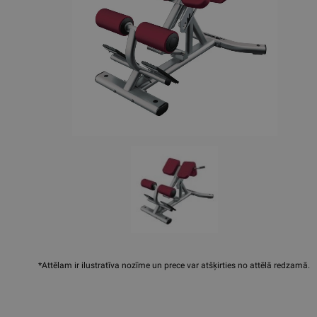
*Attēlam ir ilustratīva nozīme un prece var atšķirties no attēlā redzamā.