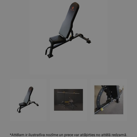
*Attēlam ir ilustratīva nozīme un prece var atšķirties no attēlā redzamā.