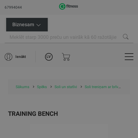
67994044
Biznesam
LV
Ienākt
Sākums
Spēks
Soli un statīvi
Soli treniņam ar brīvajiem svariem
TRAINING BENCH