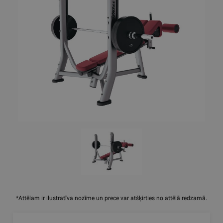
*Attēlam ir ilustratīva nozīme un prece var atšķirties no attēlā redzamā.