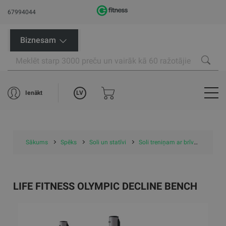
67994044
Biznesam
LV
Ienākt
Sākums
Spēks
Soli un statīvi
Soli treniņam ar brīvajiem svariem
LIFE FITNESS OLYMPIC DECLINE BENCH