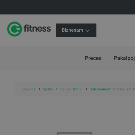
Biznesam
Preces
Pakalpo
Sākums
Spēks
Soli un statīvi
Soli treniņam ar brīvajiem 