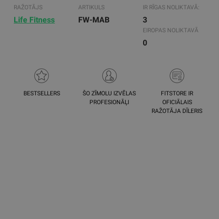
RAŽOTĀJS
ARTIKULS
IR RĪGAS NOLIKTAVĀ:
Life Fitness
FW-MAB
3
EIROPAS NOLIKTAVĀ
0
BESTSELLERS
ŠO ZĪMOLU IZVĒLAS
FITSTORE IR
PROFESIONĀĻI
OFICIĀLAIS
RAŽOTĀJA DĪLERIS