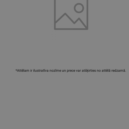
*Attēlam ir ilustratīva nozīme un prece var atšķirties no attēlā redzamā.