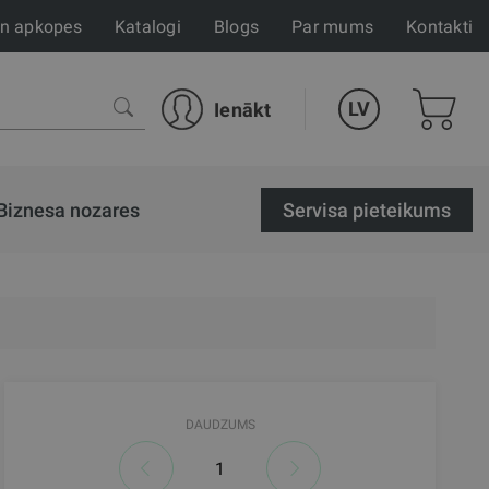
un apkopes
Katalogi
Blogs
Par mums
Kontakti
LV
Ienākt
Biznesa nozares
Servisa pieteikums
DAUDZUMS