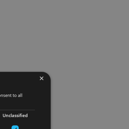
×
nsent to all
Unclassified