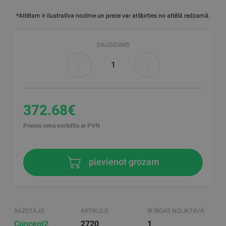
*Attēlam ir ilustratīva nozīme un prece var atšķirties no attēlā redzamā.
DAUDZUMS
372.68€
Preces cena norādīta ar PVN
pievienot grozam
RAŽOTĀJS
ARTIKULS
IR RĪGAS NOLIKTAVĀ:
Concept2
2720
1