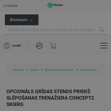
67994044
Biznesam
LV
Ienākt
Sākums
Kardio
Slēpošanas trenažieri
Opcionāls Grīdas Stends priekš Slēpošanas trenažiera Concept2 SkiErg
OPCIONĀLS GRĪDAS STENDS PRIEKŠ
SLĒPOŠANAS TRENAŽIERA CONCEPT2
SKIERG