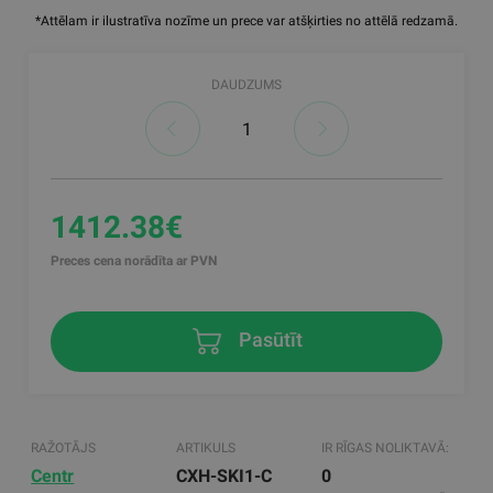
*Attēlam ir ilustratīva nozīme un prece var atšķirties no attēlā redzamā.
DAUDZUMS
1412.38€
Preces cena norādīta ar PVN
Pasūtīt
RAŽOTĀJS
ARTIKULS
IR RĪGAS NOLIKTAVĀ:
Centr
CXH-SKI1-C
0