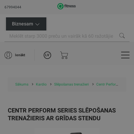
67994044
Biznesam
LV
Ienākt
Sākums
Kardio
Slēpošanas trenažieri
Centr Perform Series Slēpošanas Trenažieris ar grīdas stendu
CENTR PERFORM SERIES SLĒPOŠANAS
TRENAŽIERIS AR GRĪDAS STENDU