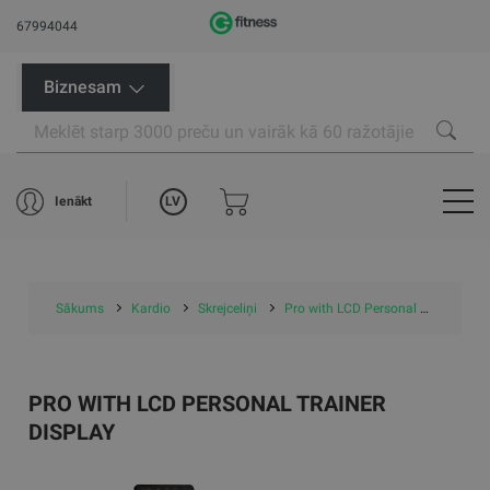
67994044
Biznesam
LV
Ienākt
Sākums
Kardio
Skrejceliņi
Pro with LCD Personal Trainer Display
PRO WITH LCD PERSONAL TRAINER
DISPLAY