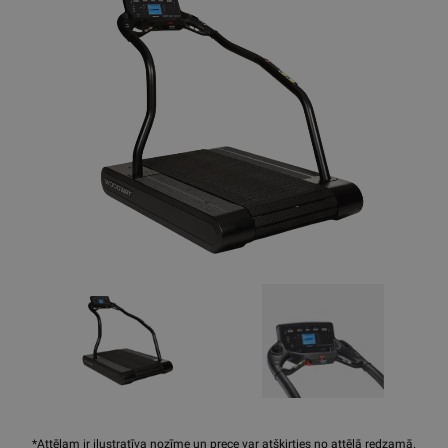
*Attēlam ir ilustratīva nozīme un prece var atšķirties no attēlā redzamā.