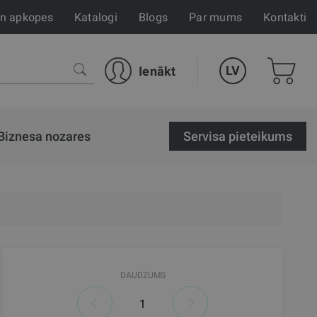
un apkopes
Katalogi
Blogs
Par mums
Kontakti
LV
Ienākt
Biznesa nozares
Servisa pieteikums
DAUDZUMS