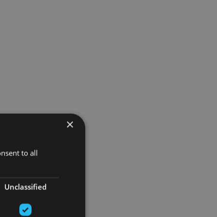
×
nsent to all
Unclassified