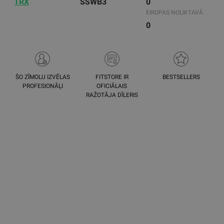
TRX
SSWB3
0
EIROPAS NOLIKTAVĀ
0
ŠO ZĪMOLU IZVĒLAS
FITSTORE IR
BESTSELLERS
PROFESIONĀĻI
OFICIĀLAIS
RAŽOTĀJA DĪLERIS