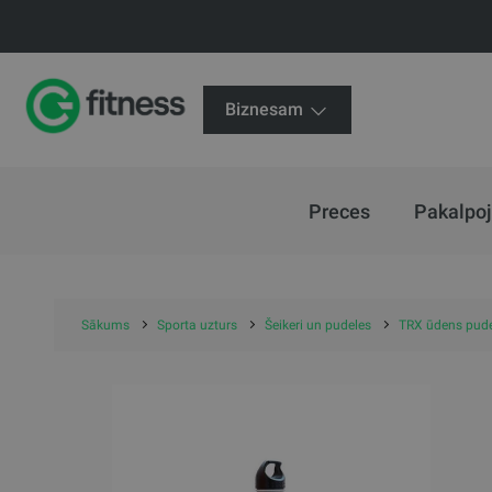
Biznesam
Preces
Pakalpo
Sākums
Sporta uzturs
Šeikeri un pudeles
TRX ūdens pude