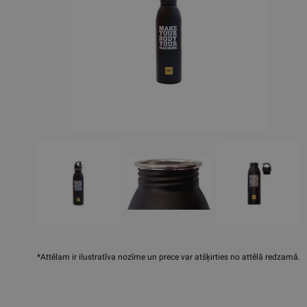
*Attēlam ir ilustratīva nozīme un prece var atšķirties no attēlā redzamā.