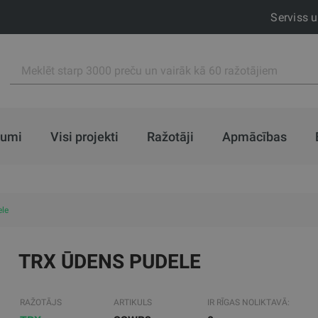
Serviss 
jumi
Visi projekti
Ražotāji
Apmācības
le
TRX ŪDENS PUDELE
RAŽOTĀJS
ARTIKULS
IR RĪGAS NOLIKTAVĀ: