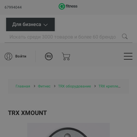
67994044
Для бизнеса
RU
Войти
Главная
Фитнес
TRX оборудование
TRX крепления
TR
TRX XMOUNT