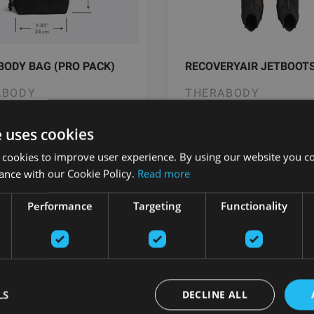
ODY BAG (PRO PACK)
RECOVERYAIR JETBOOTS
ABODY
THERABODY
e uses cookies
.00
€
От 529.00
€
 cookies to improve user experience. By using our website you co
ance with our Cookie Policy.
Read more
добавить в
добавить 
Performance
Targeting
Functionality
корзину
корзину
LS
DECLINE ALL