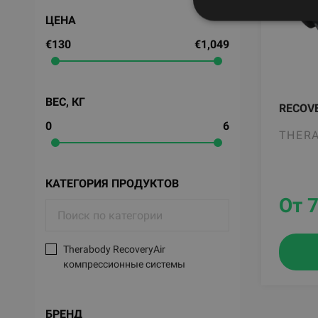
ЦЕНА
€130
€1,049
ВЕС, КГ
RECOV
0
6
THER
КАТЕГОРИЯ ПРОДУКТОВ
От 
Therabody RecoveryAir
компрессионные системы
БРЕНД