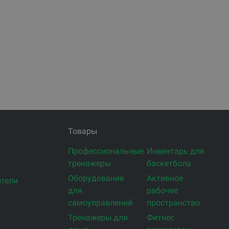
Товары
Профессиональные
Инвентарь для
тренажеры
баскетбола
Оборудование
Активное
тели
для
рабочее
самоуправлений
пространство
Тренажеры для
Фитнес