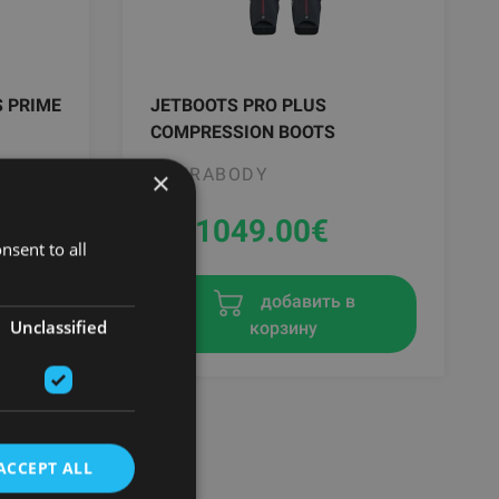
 PRIME
JETBOOTS PRO PLUS
COMPRESSION BOOTS
THERABODY
×
От 1049.00
€
nsent to all
в
добавить в
Unclassified
корзину
ACCEPT ALL