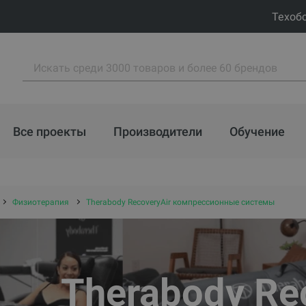
Техоб
Все проекты
Производители
Обучение
Физиотерапия
Therabody RecoveryAir компрессионные системы
Therabody Re