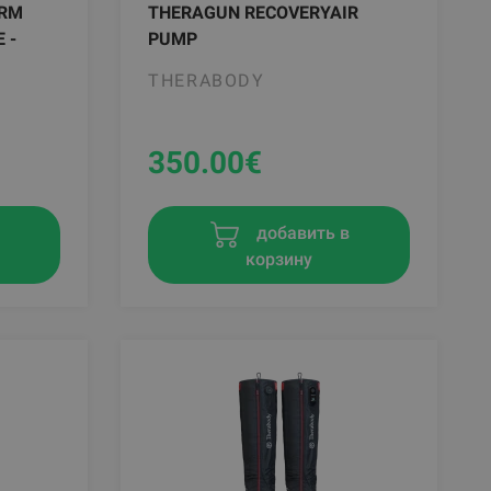
ARM
THERAGUN RECOVERYAIR
 -
PUMP
THERABODY
350.00
€
в
добавить в
корзину