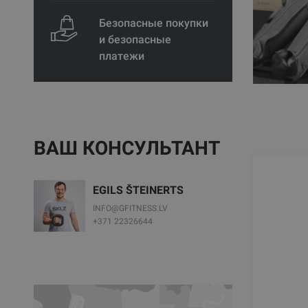
Безопасные покупки
и безопасные
платежи
ВАШ КОНСУЛЬТАНТ
EGILS ŠTEINERTS
INFO@GFITNESS.LV
+371 22326644