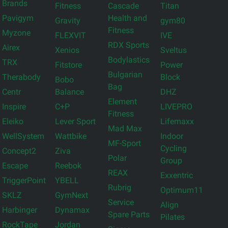
Brands
Fitness
Cascade
Titan
Pavigym
Health and
Gravity
gym80
Fitness
Myzone
FLEXVIT
IVE
RDX Sports
Airex
Xenios
Sveltus
Bodylastics
TRX
Fitstore
Power
Bulgarian
Therabody
Block
Bobo
Bag
Centr
Balance
DHZ
Element
Inspire
C+P
LIVEPRO
Fitness
Eleiko
Lever Sport
Lifemaxx
Mad Max
WellSystem
Wattbike
Indoor
MF-Sport
Cycling
Concept2
Ziva
Polar
Group
Escape
Reebok
REAX
Exxentric
TriggerPoint
YBELL
Rubrig
Optimum11
SKLZ
GymNext
Service
Align
Harbinger
Dynamax
Spare Parts
Pilates
RockTape
Jordan