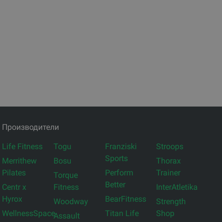
Производители
Life Fitness
Togu
Franziski
Stroops
Sports
Merrithew
Bosu
Thorax
Pilates
Perform
Trainer
Torque
Better
Centr x
Fitness
InterAtletika
Hyrox
BearFitness
Woodway
Strength
WellnessSpace
Titan Life
Shop
Assault