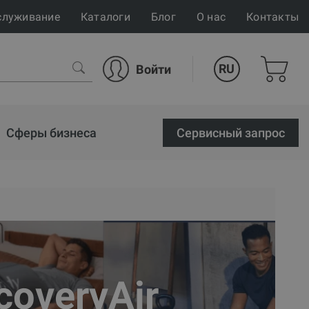
служивание
Каталоги
Блог
О нас
Контакты
RU
Войти
Сферы бизнеса
Cервисный запрос
coveryAir