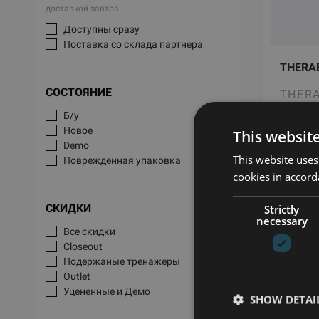
доставкой завтра
Доступны сразу
Поставка со склада партнера
THERAB
СОСТОЯНИЕ
THER
Б/у
Новое
This websit
130
Demo
This website uses
Поврежденная упаковка
cookies in accord
СКИДКИ
Strictly
necessary
Все скидки
Closeout
Подержаные тренажеры
Outlet
Уцененные и Демо
SHOW DETAI