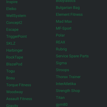
Bodylastics
Inspire
Bulgarian Bag
Eleiko
Element Fitness
WellSystem
Mad Max
Concept2
MF-Sport
Escape
Polar
TriggerPoint
REAX
SKLZ
Rubrig
Harbinger
Service Spare Parts
RockTape
Sigma
BlazePod
Stroops
Togu
Thorax Trainer
Bosu
InterAtletika
Torque Fitness
Strength Shop
Woodway
Titan
Assault Fitness
gym80
Gravity