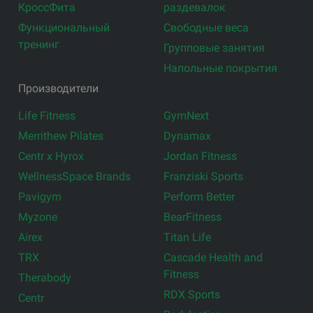
КроссФита
раздевалок
Функциональный
Свободные веса
тренинг
Групповые занятия
Напольные покрытия
Производители
Life Fitness
GymNext
Merrithew Pilates
Dynamax
Centr x Hyrox
Jordan Fitness
WellnessSpace Brands
Franziski Sports
Pavigym
Perform Better
Myzone
BearFitness
Airex
Titan Life
TRX
Cascade Health and
Fitness
Therabody
RDX Sports
Centr