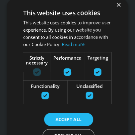
×
This website uses cookies
This website uses cookies to improve user
experience. By using our website you
Звоните GFITNESS +371 67 99 40 44
consent to all cookies in accordance with
info@gfitness.lv
our Cookie Policy.
Read more
SIA G Kolizejs
Юридический адрес: Бривибас гатве 439, Рига, LV-1024
Strictly
Performance
Targeting
Регистрационный номер 44103017158 НДС №
necessary
LV44103017158
АО SEB banka LV92UNLA0004007467819 , SWIFT: UNLALV2X
Functionality
Unclassified
НОВОСТИ GFITNESS В ВАШЕЙ ЭЛЕКТРОННОЙ
ПОЧТЕ
ACCEPT ALL
Подпишитесь на новости