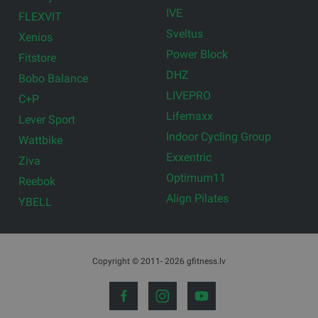
IVE
FLEXVIT
Sveltus
Xenios
Power Block
Fitstore
DHZ
Bobo Balance
LIVEPRO
C+P
Lifemaxx
Lever Sport
Indoor Cycling Group
Wattbike
Exxentric
Ziva
Optimum11
Reebok
Align Pilates
YBELL
Copyright © 2011- 2026 gfitness.lv