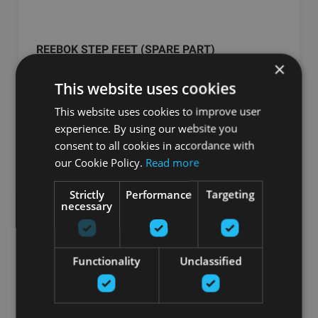
REEBOK STEP FEET (SPARE PART)
×
REEBOK
This website uses cookies
0.90
€
This website uses cookies to improve user
experience. By using our website you
consent to all cookies in accordance with
Заказать
our Cookie Policy.
Read more
Strictly
Performance
Targeting
necessary
Простые упражнения позволяют добиться отличных
результатов. Cтупенчатые скамейки позволяют эффективно
Functionality
Unclassified
тренировать мышцы нижней части тела, уделяя особое
внимание ягодицам. Благодаря возможности регулировки
высоты платформы тренировку можно адаптировать к
вашим потребностям. Мы предлагаем ступенчатые скамейки