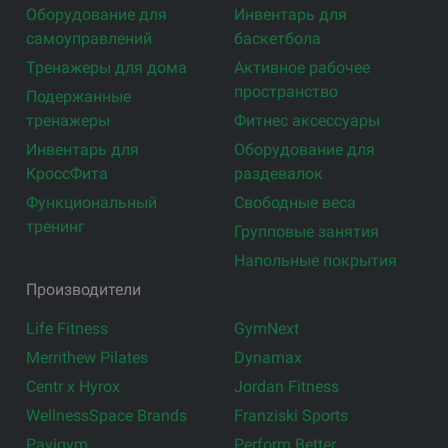
Оборудование для
Инвентарь для
самоуправлений
баскетбола
Тренажеры для дома
Активное рабочее
пространство
Подержанные
тренажеры
Фитнес аксессуары
Инвентарь для
Оборудование для
КроссФита
раздевалок
Функциональный
Свободные веса
тренинг
Групповые занятия
Напольные покрытия
Производители
Life Fitness
GymNext
Merrithew Pilates
Dynamax
Centr x Hyrox
Jordan Fitness
WellnessSpace Brands
Franziski Sports
Pavigym
Perform Better