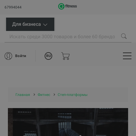
67994044
Для бизнеса
RU
Войти
Главная
Фитнес
Степ-платформы