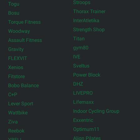
Stroops
Togu
Thorax Trainer
Bosu
InterAtletika
Torque Fitness
Strength Shop
Woodway
Titan
Assault Fitness
gym80
Gravity
IVE
FLEXVIT
Sveltus
Xenios
Power Block
Fitstore
DHZ
Bobo Balance
LIVEPRO
C+P
Lifemaxx
Lever Sport
Indoor Cycling Group
Wattbike
Exxentric
Ziva
Optimum11
Reebok
Align Pilates
YBELL