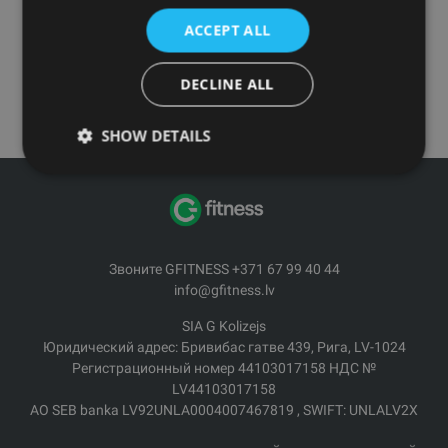
высокого качества от Reebok, Esape и других брендов для
ACCEPT ALL
удовлетворения ваших потребностей как во время
тренировок в студии, так и дома.
DECLINE ALL
SHOW DETAILS
Звоните GFITNESS +371 67 99 40 44
info@gfitness.lv
SIA G Kolizejs
Юридический адрес: Бривибас гатве 439, Рига, LV-1024
Регистрационный номер 44103017158 НДС №
LV44103017158
АО SEB banka LV92UNLA0004007467819 , SWIFT: UNLALV2X