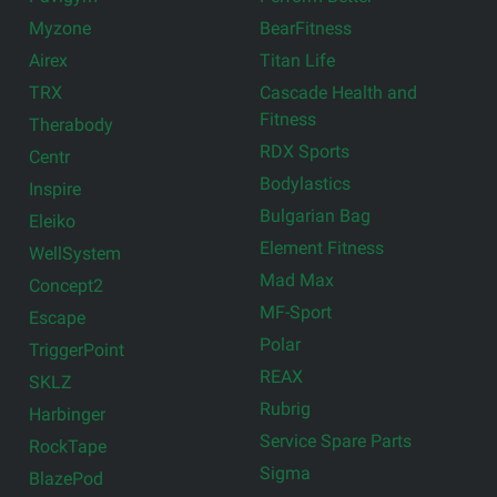
Myzone
BearFitness
Airex
Titan Life
TRX
Cascade Health and
Fitness
Therabody
RDX Sports
Centr
Bodylastics
Inspire
Bulgarian Bag
Eleiko
Element Fitness
WellSystem
Mad Max
Concept2
MF-Sport
Escape
Polar
TriggerPoint
REAX
SKLZ
Rubrig
Harbinger
Service Spare Parts
RockTape
Sigma
BlazePod