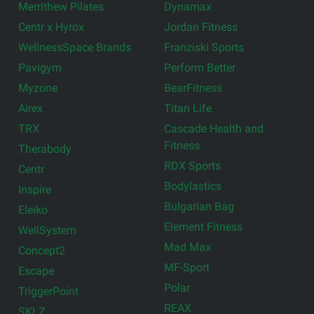
Merrithew Pilates
Dynamax
Centr x Hyrox
Jordan Fitness
WellnessSpace Brands
Franziski Sports
Pavigym
Perform Better
Myzone
BearFitness
Airex
Titan Life
TRX
Cascade Health and
Fitness
Therabody
RDX Sports
Centr
Bodylastics
Inspire
Bulgarian Bag
Eleiko
Element Fitness
WellSystem
Mad Max
Concept2
MF-Sport
Escape
Polar
TriggerPoint
REAX
SKLZ