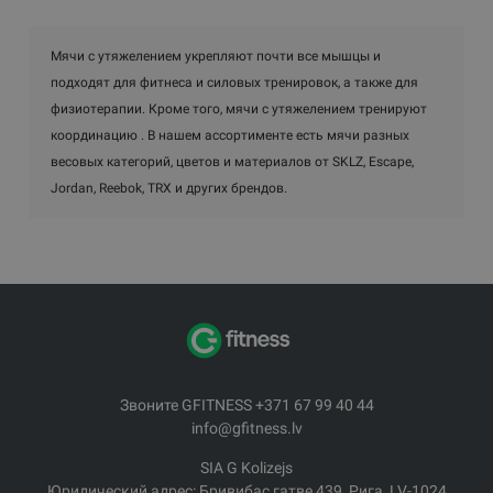
Мячи с утяжелением укрепляют почти все мышцы и
подходят для фитнеса и силовых тренировок, а также для
физиотерапии. Кроме того, мячи с утяжелением тренируют
координацию . В нашем ассортименте есть мячи разных
весовых категорий, цветов и материалов от SKLZ, Escape,
Jordan, Reebok, TRX и других брендов.
Звоните GFITNESS +371 67 99 40 44
info@gfitness.lv
SIA G Kolizejs
Юридический адрес: Бривибас гатве 439, Рига, LV-1024