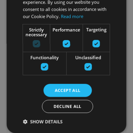
experience. By using our website you
consent to all cookies in accordance with
our Cookie Policy.
Read more
Strictly
Performance
Targeting
necessary
ESCAPE DUAL GRIP MEDICINE BALL
Functionality
Unclassified
ESCAPE
От 21.51
€
ACCEPT ALL
добавить в корзину
DECLINE ALL
SHOW DETAILS