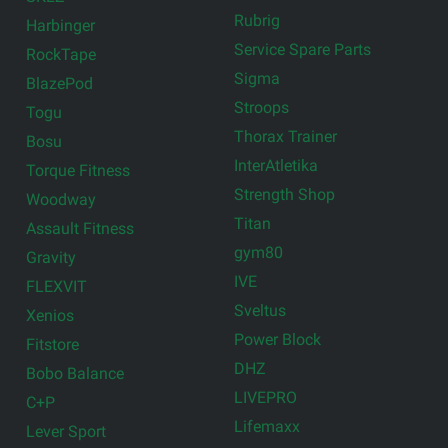
Rubrig
Harbinger
Service Spare Parts
RockTape
Sigma
BlazePod
Stroops
Togu
Thorax Trainer
Bosu
InterAtletika
Torque Fitness
Strength Shop
Woodway
Titan
Assault Fitness
gym80
Gravity
IVE
FLEXVIT
Sveltus
Xenios
Power Block
Fitstore
DHZ
Bobo Balance
LIVEPRO
C+P
Lifemaxx
Lever Sport