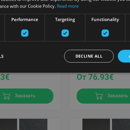
ance with our Cookie Policy.
Read more
Performance
Targeting
Functionality
CE 930 SBR RUBBER
PAVIBASIC SOLID PRO
NG, 6 MM
100X100CM, 10MM
LS
DECLINE ALL
G
PAVIGYM
33
€
От 76.93
€
Заказать
Заказать