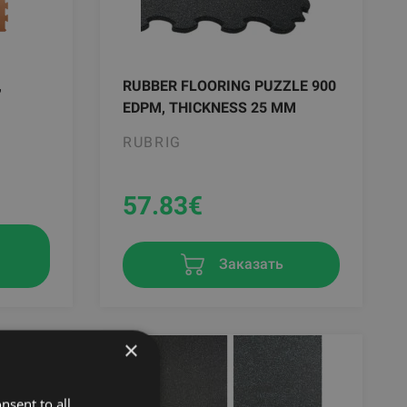
,
RUBBER FLOORING PUZZLE 900
EDPM, THICKNESS 25 MM
RUBRIG
57.83
€
в
Заказать
×
nsent to all