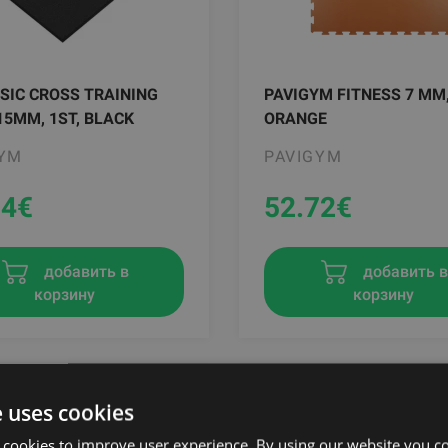
SIC CROSS TRAINING
PAVIGYM FITNESS 7 MM
15MM, 1ST, BLACK
ORANGE
GYM
PAVIGYM
74
€
52.72
€
добавить в
добавить 
корзину
корзину
e uses cookies
 cookies to improve user experience. By using our website you co