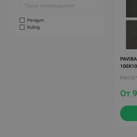
Pavigym
Rubrig
PAVIBA
100X1
PAVI
От 