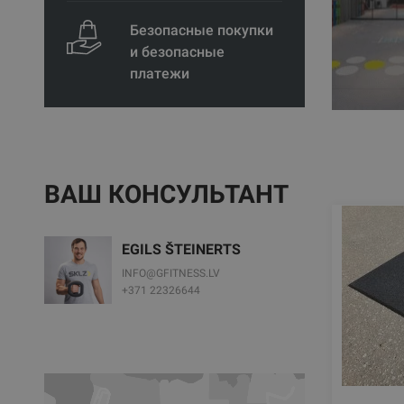
Безопасные покупки
и безопасные
платежи
ВАШ КОНСУЛЬТАНТ
EGILS ŠTEINERTS
INFO@GFITNESS.LV
+371 22326644