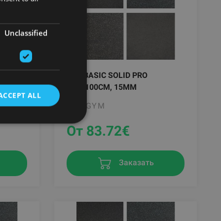
Unclassified
PAVIBASIC SOLID PRO
100X100CM, 15MM
ACCEPT ALL
PAVIGYM
От 83.72
€
Заказать