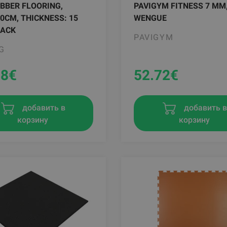
BBER FLOORING,
PAVIGYM FITNESS 7 MM
0CM, THICKNESS: 15
WENGUE
LACK
PAVIGYM
G
58
€
52.72
€
добавить в
добавить 
корзину
корзину