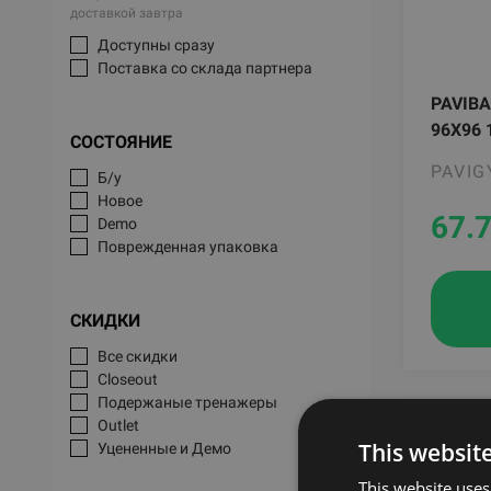
доставкой завтра
Доступны сразу
Поставка со склада партнера
PAVIBA
96X96 
СОСТОЯНИЕ
PAVI
Б/у
Новое
67.
Demo
Поврежденная упаковка
СКИДКИ
Все скидки
Closeout
Подержаные тренажеры
Outlet
This websit
Уцененные и Демо
This website uses