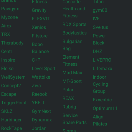
Brands
Fitness
Cascade
Titan
Pavigym
Health and
Gravity
gym80
Fitness
Myzone
FLEXVIT
IVE
RDX Sports
Airex
Xenios
Sveltus
Bodylastics
TRX
Fitstore
Power
Bulgarian
Therabody
Block
Bobo
Bag
Centr
Balance
DHZ
Element
Inspire
C+P
LIVEPRO
Fitness
Eleiko
Lever Sport
Lifemaxx
Mad Max
WellSystem
Wattbike
Indoor
MF-Sport
Cycling
Concept2
Ziva
Polar
Group
Escape
Reebok
REAX
Exxentric
TriggerPoint
YBELL
Rubrig
Optimum11
SKLZ
GymNext
Service
Align
Harbinger
Dynamax
Spare Parts
Pilates
RockTape
Jordan
Sigma