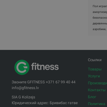
Пол играе
амортизир
безопасно
деревянны
аэробики, 
Ссылки
Товары
Услуги
Звоните GFITNESS +371 67 99 40 44
Производи
info@gfitness.lv
Контакты
Блог
SIA G Kolizejs
Юридический адрес: Бривибас гатве
Политика