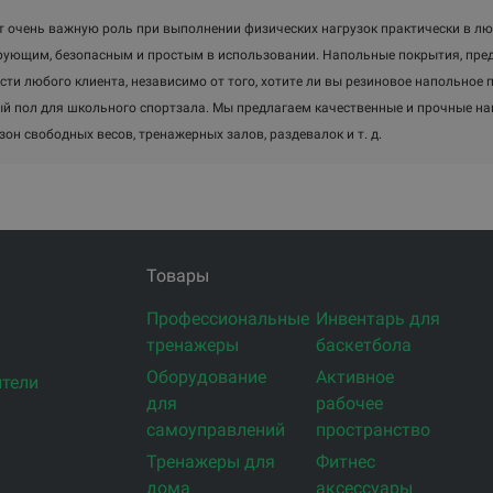
т очень важную роль при выполнении физических нагрузок практически в л
ующим, безопасным и простым в использовании. Напольные покрытия, пред
сти любого клиента, независимо от того, хотите ли вы резиновое напольное 
й пол для школьного спортзала. Мы предлагаем качественные и прочные на
зон свободных весов, тренажерных залов, раздевалок и т. д.
Товары
Профессиональные
Инвентарь для
тренажеры
баскетбола
Оборудование
Активное
тели
для
рабочее
самоуправлений
пространство
Тренажеры для
Фитнес
дома
аксессуары