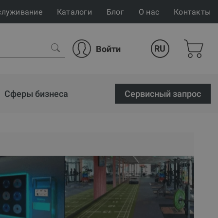
служивание
Каталоги
Блог
О нас
Контакты
RU
Войти
Сферы бизнеса
Cервисный запрос