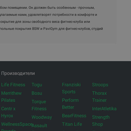
юбом помещении. Он должен быть особенным - прочным,
лагаемые нами, удовлетворят потребности в комфорте и
покрытие для зоны свободного веса фитнес-клуба или
польные покрытия BSW и PaviGym для фитнес-клубов, студий
Производители
Life Fitness
Togu
Franziski
Stroops
Sports
Merrithew
Bosu
Thorax
Pilates
Perform
Trainer
Torque
Better
Centr x
Fitness
InterAtletika
Hyrox
BearFitness
Woodway
Strength
WellnessSpace
Titan Life
Shop
Assault