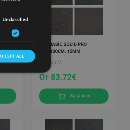
Unclassified
PAVIBASIC SOLID PRO
100X100CM, 15MM
ACCEPT ALL
PAVIGYM
От 83.72
€
Заказать