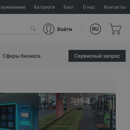
служивание
Каталоги
Блог
О нас
Контакты
RU
Войти
Сферы бизнеса
Cервисный запрос