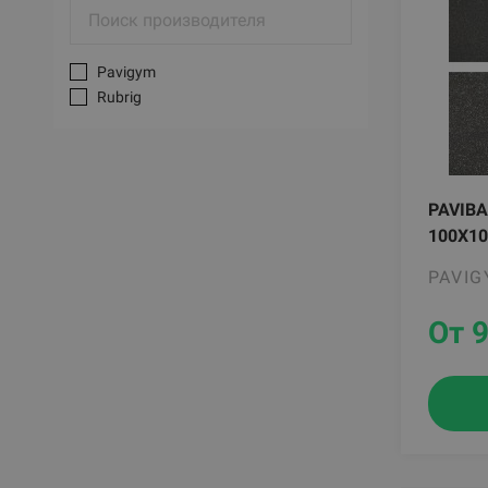
Pavigym
Rubrig
PAVIBA
100X1
PAVI
От 