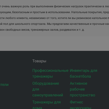
т очень важную роль при выполнении физических нагрузок практически в л
ующим, безопасным и простым в использовании. Напольные покрытия, пред
сти любого клиента, независимо от того, хотите ли вы резиновое напольное 
й пол для школьного спортзала. Мы предлагаем качественные и прочные на
зон свободных весов, тренажерных залов, раздевалок и т. д.
Товары
Профессиональные
Инвентарь для
тренажеры
баскетбола
Оборудование
Активное
тели
для
рабочее
самоуправлений
пространство
Тренажеры для
Фитнес
дома
аксессуары