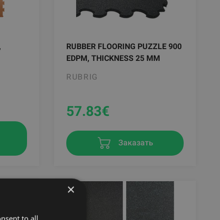
,
RUBBER FLOORING PUZZLE 900
EDPM, THICKNESS 25 MM
RUBRIG
57.83
€
в
Заказать
×
nsent to all