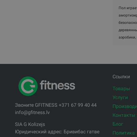
Пол играе
амортизир
безопасно
деревянны
аэробики, 
Ссылки
Товары
Услуги
Звоните GFITNESS +371 67 99 40 44
Производи
info@gfitness.lv
Контакты
Блог
SIA G Kolizejs
Юридический адрес: Бривибас гатве
Политика