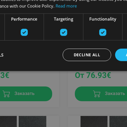
ance with our Cookie Policy.
Read more
Performance
Targeting
Functionality
CE 930 SBR RUBBER
PAVIBASIC SOLID PRO
NG, 6 MM
100X100CM, 10MM
LS
DECLINE ALL
G
PAVIGYM
33
€
От 76.93
€
Заказать
Заказать