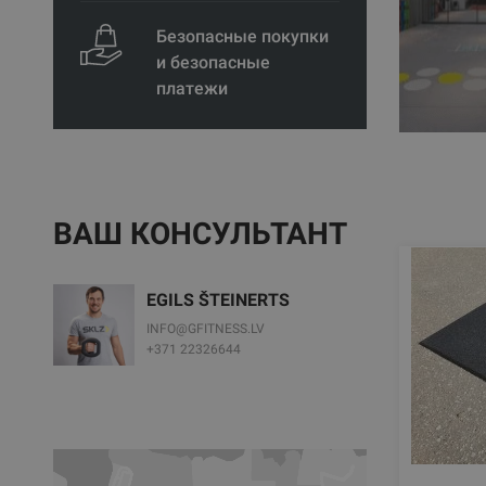
Безопасные покупки
и безопасные
платежи
ВАШ КОНСУЛЬТАНТ
EGILS ŠTEINERTS
INFO@GFITNESS.LV
+371 22326644