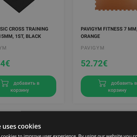
SIC CROSS TRAINING
PAVIGYM FITNESS 7 MM
15MM, 1ST, BLACK
ORANGE
GYM
PAVIGYM
74
€
52.72
€
добавить в
добавить 
корзину
корзину
e uses cookies
 cookies to improve user experience. By using our website you co