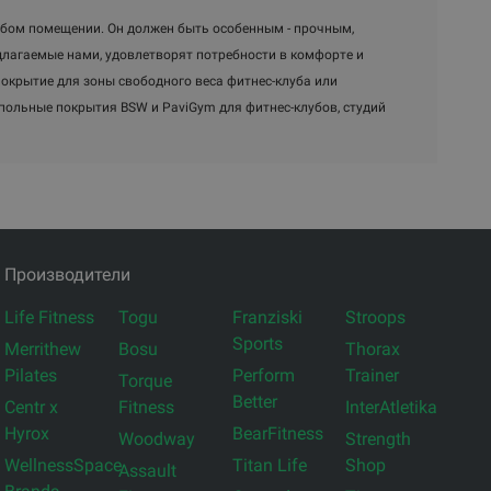
юбом помещении. Он должен быть особенным - прочным,
лагаемые нами, удовлетворят потребности в комфорте и
покрытие для зоны свободного веса фитнес-клуба или
польные покрытия BSW и PaviGym для фитнес-клубов, студий
Производители
Life Fitness
Togu
Franziski
Stroops
Sports
Merrithew
Bosu
Thorax
Pilates
Perform
Trainer
Torque
Better
Centr x
Fitness
InterAtletika
Hyrox
BearFitness
Woodway
Strength
WellnessSpace
Titan Life
Shop
Assault