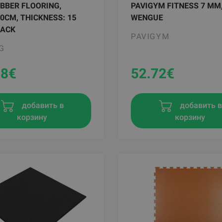
BBER FLOORING,
PAVIGYM FITNESS 7 MM
0CM, THICKNESS: 15
WENGUE
LACK
PAVIGYM
G
58
€
52.72
€
добавить в
добавить 
корзину
корзину