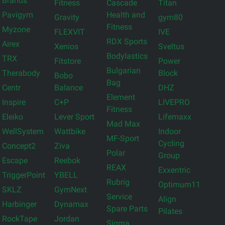
Brands
Fitness
Cascade
Titan
Pavigym
Health and
Gravity
gym80
Fitness
Myzone
FLEXVIT
IVE
RDX Sports
Airex
Xenios
Sveltus
Bodylastics
TRX
Fitstore
Power
Bulgarian
Therabody
Block
Bobo
Bag
Centr
Balance
DHZ
Element
Inspire
C+P
LIVEPRO
Fitness
Eleiko
Lever Sport
Lifemaxx
Mad Max
WellSystem
Wattbike
Indoor
MF-Sport
Cycling
Concept2
Ziva
Polar
Group
Escape
Reebok
REAX
Exxentric
TriggerPoint
YBELL
Rubrig
Optimum11
SKLZ
GymNext
Service
Align
Harbinger
Dynamax
Spare Parts
Pilates
RockTape
Jordan
Sigma