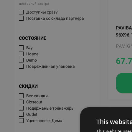
доставкой завтра
Доступны сразу
Поставка со склада партнера
PAVIBA
96X96 
СОСТОЯНИЕ
PAVI
Б/у
Новое
67.
Demo
Поврежденная упаковка
СКИДКИ
Все скидки
Closeout
Подержаные тренажеры
Outlet
This websit
Уцененные и Демо
This website uses