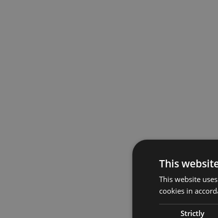
This websit
This website uses
cookies in accord
Strictly