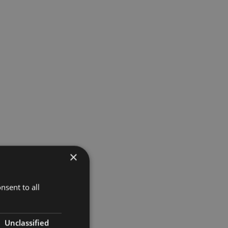
×
nsent to all
Unclassified