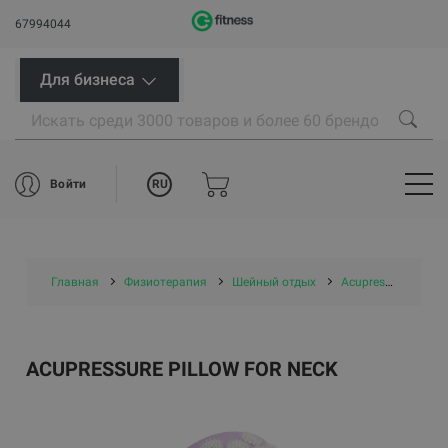
67994044
Для бизнеса
RU
Войти
Главная
Физиотерапия
Шейный отдых
Acupressure pillow for neck
ACUPRESSURE PILLOW FOR NECK