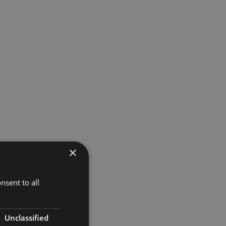
×
nsent to all
Unclassified