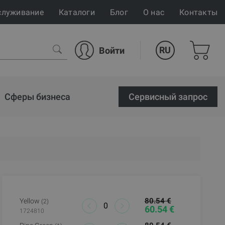
служивание
Каталоги
Блог
О нас
Контакты
RU
Войти
Сферы бизнеса
Cервисный запрос
80.54 €
Yellow
(2)
60.54 €
1724810