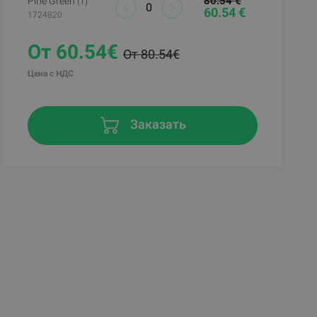
80.54 €
Pine Green
(1)
60.54 €
1724820
От 60.54€
От 80.54€
Цена с НДС
Заказать