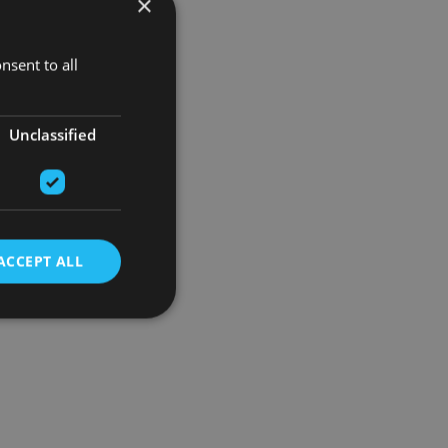
×
nsent to all
Unclassified
ACCEPT ALL