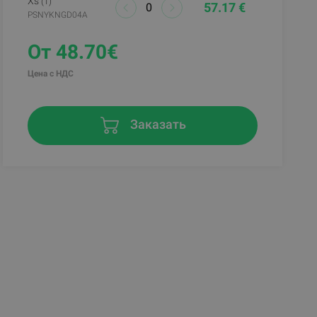
Xs
(1)
57.17 €
PSNYKNGD04A
От 48.70€
Цена с НДС
Заказать