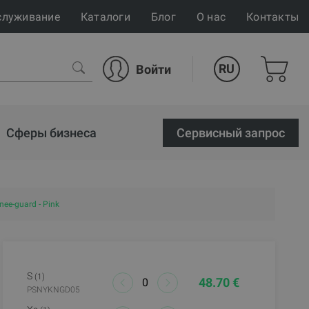
служивание
Каталоги
Блог
О нас
Контакты
RU
Войти
Сферы бизнеса
Cервисный запрос
ee-guard - Pink
S
(1)
48.70 €
PSNYKNGD05