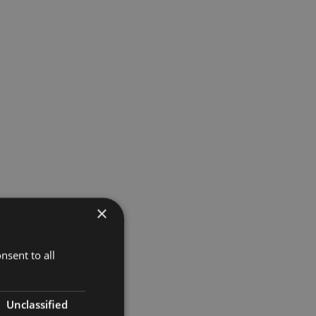
×
nsent to all
Unclassified