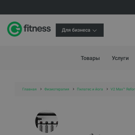
Для бизнеса
Товары
Услуги
Главная
Физиотерапия
Пилатес и йога
V2 Max™ Reform