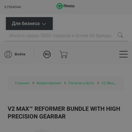
67994044
Для бизнеса
RU
Войти
Главная
Физиотерапия
Пилатес и йога
V2 Max™ Reformer Bundle with High Precision Gearbar
V2 MAX™ REFORMER BUNDLE WITH HIGH
PRECISION GEARBAR