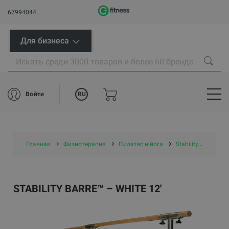
67994044
Для бизнеса
RU
Войти
Главная
Физиотерапия
Пилатес и йога
Stability Barre™ – white 12'
STABILITY BARRE™ – WHITE 12'