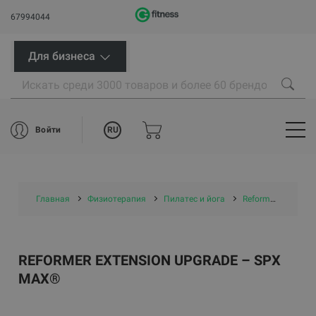
67994044
Для бизнеса
RU
Войти
Главная
Физиотерапия
Пилатес и йога
Reformer Extension Upgrade – SPX Max®
REFORMER EXTENSION UPGRADE – SPX
MAX®