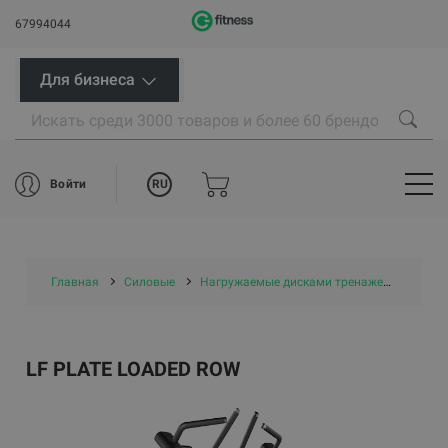
67994044
Для бизнеса
RU
Войти
Главная
Силовые
Нагружаемые дисками тренажеры
LF P
LF PLATE LOADED ROW