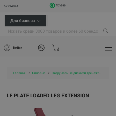
67994044
Для бизнеса
RU
Войти
Главная
Силовые
Нагружаемые дисками тренажеры
LF P
LF PLATE LOADED LEG EXTENSION