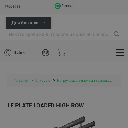
67994044
Для бизнеса
RU
Войти
Главная
Силовые
Нагружаемые дисками тренажеры
LF P
LF PLATE LOADED HIGH ROW