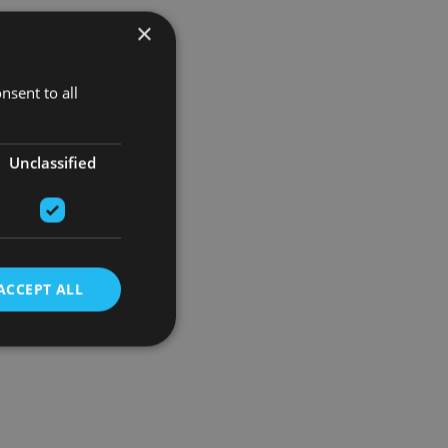
×
nsent to all
Unclassified
ACCEPT ALL