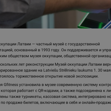
ккупации Латвии — частный музей с государственной
тацией, основанный в 1993 году. Он поддерживается и упр
ким обществом музея оккупации, общественной организац
ескольких лет реконструкции Музей оккупации Латвии верн
рированное здание на Latviešu Strēlnieku laukums 1. 30 мая
стоялось торжественное открытие новой экспозиции.
я Gfitness установила в музее современную систему контр
 которая работает с QR-кодами, а также подсоединена к ли
лены также турникеты, кассовая система, интегрировано н
 по продаже билетов, включающее в себя и онлайн-продаж