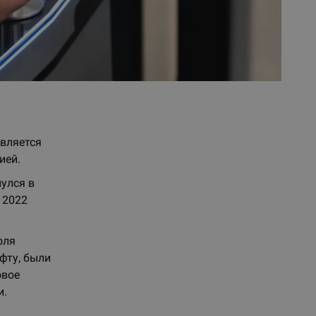
авляется
ией.
улся в
 2022
оля
фту, были
овое
и.