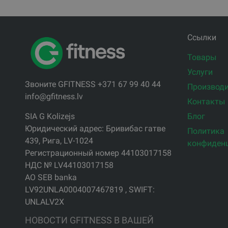
Ссылки
Товары
Услуги
Звоните GFITNESS +371 67 99 40 44
Производи
info@gfitness.lv
Контакты
Блог
SIA G Kolizejs
Юридический адрес: Бривибас гатве
Политика
439, Рига, LV-1024
конфиден
Регистрационный номер 44103017158
НДС № LV44103017158
АО SEB banka
LV92UNLA0004007467819 , SWIFT:
UNLALV2X
НОВОСТИ GFITNESS В ВАШЕЙ