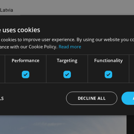
Latvia
ga, Latviešu strēlnieku square
e uses cookies
 cookies to improve user experience. By using our website you co
ps://okupacijasmuzejs.lv/en
ance with our Cookie Policy.
Read more
date:
30.05.2022.
Performance
Targeting
Functionality
ад
LS
DECLINE ALL