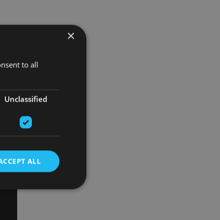
×
nsent to all
Unclassified
ACCEPT ALL