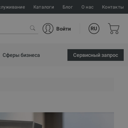
служивание
Каталоги
Блог
О нас
Контакты
RU
Войти
Сферы бизнеса
Cервисный запрос