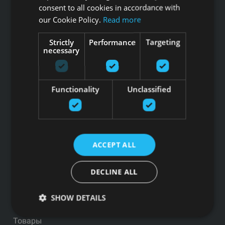
LV44103017158
consent to all cookies in accordance with
АО SEB banka LV92UNLA0004007467819 , SWIFT: UNLALV2X
our Cookie Policy.
Read more
НОВОСТИ GFITNESS В ВАШЕЙ ЭЛЕКТРОННОЙ
Strictly
Performance
Targeting
necessary
ПОЧТЕ
Functionality
Unclassified
Подпишитесь на новости
Ссылки
ACCEPT ALL
Товары
Услуги
DECLINE ALL
Производители
Блог
SHOW DETAILS
Политика конфиденциальности
Товары