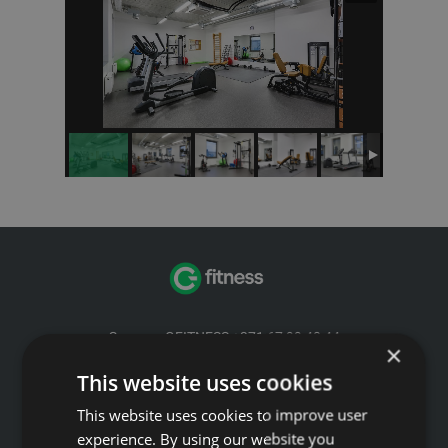
Звоните GFITNESS +371 67 99 40 44
×
info@gfitness.lv
This website uses cookies
SIA G Kolizejs
This website uses cookies to improve user
Юридический адрес: Бривибас гатве 439, Рига, LV-1024
Регистрационный номер 44103017158 НДС №
experience. By using our website you