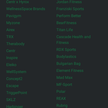
Centr x Hyrox
Jordan Fitness
WellnessSpace Brands
Franziski Sports
Pavigym
Perform Better
Myzone
BearFitness
Airex
Titan Life
TRX
Cascade Health and
Fitness
Therabody
RDX Sports
Centr
Bodylastics
Inspire
Bulgarian Bag
Eleiko
Element Fitness
WellSystem
Mad Max
Concept2
MF-Sport
Escape
Polar
TriggerPoint
REAX
SKLZ
Rubrig
Harbinger