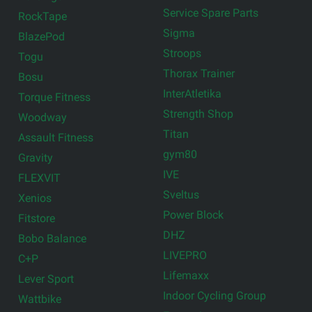
Service Spare Parts
RockTape
Sigma
BlazePod
Stroops
Togu
Thorax Trainer
Bosu
InterAtletika
Torque Fitness
Strength Shop
Woodway
Titan
Assault Fitness
gym80
Gravity
IVE
FLEXVIT
Sveltus
Xenios
Power Block
Fitstore
DHZ
Bobo Balance
LIVEPRO
C+P
Lifemaxx
Lever Sport
Indoor Cycling Group
Wattbike