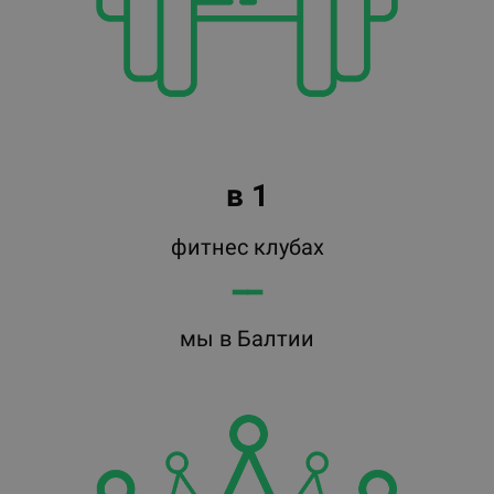
в 1
фитнес клубах
━━
мы в Балтии