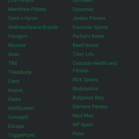
Life Fitness
GymNext
Merrithew Pilates
Dynamax
Centr x Hyrox
Jordan Fitness
WellnessSpace Brands
Franziski Sports
Pavigym
Perform Better
Myzone
BearFitness
Airex
Titan Life
TRX
Cascade Health and
Fitness
Therabody
RDX Sports
Centr
Bodylastics
Inspire
Bulgarian Bag
Eleiko
Element Fitness
WellSystem
Mad Max
Concept2
MF-Sport
Escape
Polar
TriggerPoint