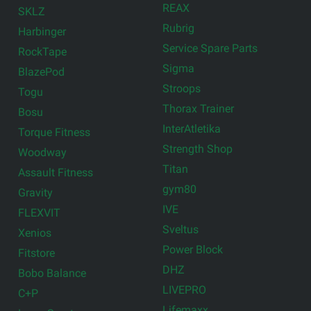
REAX
SKLZ
Rubrig
Harbinger
Service Spare Parts
RockTape
Sigma
BlazePod
Stroops
Togu
Thorax Trainer
Bosu
InterAtletika
Torque Fitness
Strength Shop
Woodway
Titan
Assault Fitness
gym80
Gravity
IVE
FLEXVIT
Sveltus
Xenios
Power Block
Fitstore
DHZ
Bobo Balance
LIVEPRO
C+P
Lifemaxx