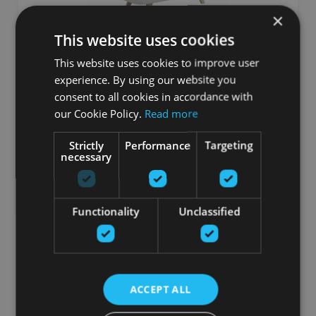
×
This website uses cookies
This website uses cookies to improve user
REDWAVE PURE SCANDINAVIAN WHITE
experience. By using our website you
consent to all cookies in accordance with
WELLSYSTEM
our Cookie Policy.
Read more
32307.00
€
Strictly
Performance
Targeting
necessary
Заказать
Functionality
Unclassified
ACCEPT ALL