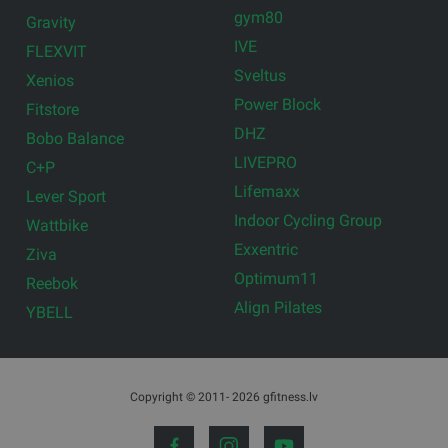
gym80
Gravity
IVE
FLEXVIT
Sveltus
Xenios
Power Block
Fitstore
DHZ
Bobo Balance
LIVEPRO
C+P
Lifemaxx
Lever Sport
Indoor Cycling Group
Wattbike
Exxentric
Ziva
Optimum11
Reebok
Align Pilates
YBELL
Copyright © 2011- 2026 gfitness.lv