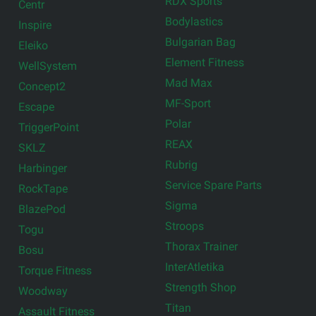
RDX Sports
Centr
Bodylastics
Inspire
Bulgarian Bag
Eleiko
Element Fitness
WellSystem
Mad Max
Concept2
MF-Sport
Escape
Polar
TriggerPoint
REAX
SKLZ
Rubrig
Harbinger
Service Spare Parts
RockTape
Sigma
BlazePod
Stroops
Togu
Thorax Trainer
Bosu
InterAtletika
Torque Fitness
Strength Shop
Woodway
Titan
Assault Fitness