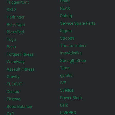
Polar
TriggerPoint
REAX
SKLZ
Rubrig
Harbinger
Service Spare Parts
RockTape
Sigma
BlazePod
Stroops
Togu
Thorax Trainer
Bosu
InterAtletika
Torque Fitness
Strength Shop
Woodway
Titan
Assault Fitness
gym80
Gravity
IVE
FLEXVIT
Sveltus
Xenios
Power Block
Fitstore
DHZ
Bobo Balance
LIVEPRO
C+P