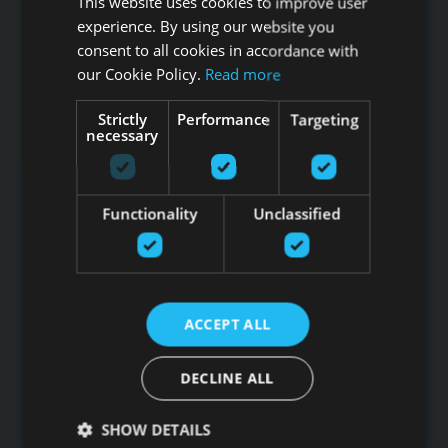
This website uses cookies to improve user
SIA G Kolizejs
experience. By using our website you
Юридический адрес: Бривибас гатве 439, Рига, LV-1024
consent to all cookies in accordance with
Регистрационный номер 44103017158 НДС №
our Cookie Policy.
Read more
LV44103017158
АО SEB banka LV92UNLA0004007467819 , SWIFT: UNLALV2X
Strictly
Performance
Targeting
necessary
НОВОСТИ GFITNESS В ВАШЕЙ ЭЛЕКТРОННОЙ
ПОЧТЕ
Functionality
Unclassified
Подпишитесь на новости
ACCEPT ALL
Ссылки
Товары
DECLINE ALL
Услуги
Производители
SHOW DETAILS