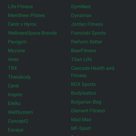
Life Fitness
GymNext
Merrithew Pilates
Dynamax
Centr x Hyrox
Jordan Fitness
WellnessSpace Brands
Franziski Sports
Pavigym
Perform Better
Myzone
BearFitness
Airex
Titan Life
TRX
Cascade Health and
Fitness
Therabody
RDX Sports
Centr
Bodylastics
Inspire
Bulgarian Bag
Eleiko
Element Fitness
WellSystem
Mad Max
Concept2
MF-Sport
Escape