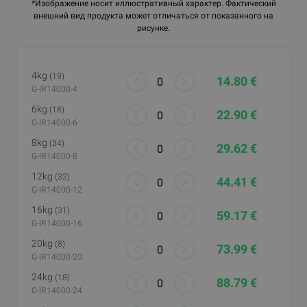
*Изображение носит иллюстративный характер. Фактический
внешний вид продукта может отличаться от показанного на
рисунке.
4kg
(19)
14.80 €
G-IR14000-4
6kg
(18)
22.90 €
G-IR14000-6
8kg
(34)
29.62 €
G-IR14000-8
12kg
(32)
44.41 €
G-IR14000-12
16kg
(31)
59.17 €
G-IR14000-16
20kg
(8)
73.99 €
G-IR14000-20
24kg
(18)
88.79 €
G-IR14000-24