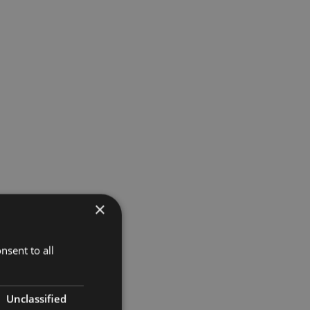
×
nsent to all
Unclassified