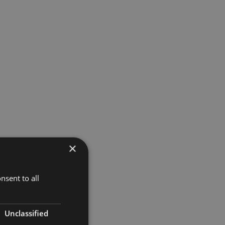
×
nsent to all
Unclassified