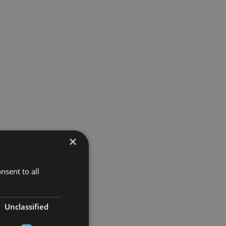
×
nsent to all
Unclassified