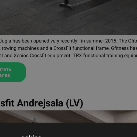
Jugla has been opened very recently - in summer 2015. The Gfitn
rowing machines and a CrossFit functional frame. Gfitness has 
 and Xenios Crossfit equipment. TRX functional training equipm
итать
алее
sfit Andrejsala (LV)