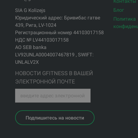
Контакты
Блог
SIA G Kolizejs
Юридический адрес: Бривибас гатве
Политика
439, Рига, LV-1024
конфиден
Регистрационный номер 44103017158
НДС № LV44103017158
АО SEB banka
LV92UNLA0004007467819 , SWIFT:
UNLALV2X
НОВОСТИ GFITNESS В ВАШЕЙ
ЭЛЕКТРОННОЙ ПОЧТЕ
Подпишитесь на новости