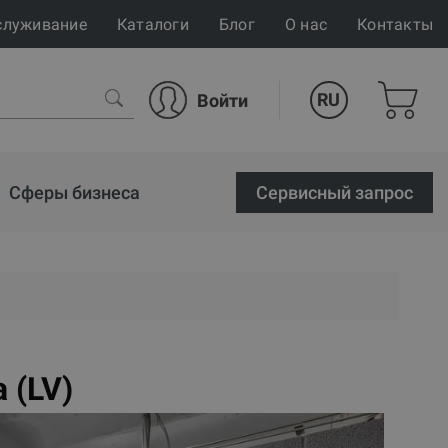
служивание
Каталоги
Блог
О нас
Контакты
RU
Войти
Сферы бизнеса
Cервисный запрос
a (LV)