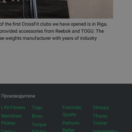
 of the first CrossFit clubs we have opened is in Riga,
 provided accessories from Reebok and TOGU. The
ree weights manufacturer with years of industry
Производители
Life Fitness
Togu
Franziski
Stroops
Sports
Merrithew
Bosu
Thorax
Pilates
Perform
Trainer
Torque
Better
Centr x
Fitness
InterAtletika