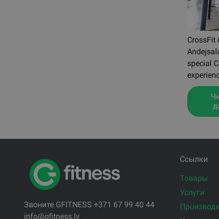
CrossFit 
Andejsal
special C
experienc
Ч
д
Ссылки
Товары
Услуги
Звоните GFITNESS +371 67 99 40 44
Производи
info@gfitness.lv