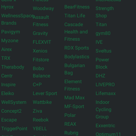
Hyrox
BearFitness
Woodway
Strength
WellnessSpace
Titan Life
Shop
Assault
Brands
Fitness
Cascade
Titan
Pavigym
Health and
Gravity
gym80
Fitness
Myzone
FLEXVIT
IVE
RDX Sports
Airex
Xenios
Sveltus
Bodylastics
TRX
Fitstore
Power
Bulgarian
Therabody
Block
Bobo
Bag
Centr
Balance
DHZ
Element
Inspire
C+P
LIVEPRO
Fitness
Eleiko
Lever Sport
Lifemaxx
Mad Max
WellSystem
Wattbike
Indoor
MF-Sport
Cycling
Concept2
Ziva
Polar
Group
Escape
Reebok
REAX
Exxentric
TriggerPoint
YBELL
Rubrig
Optimum11