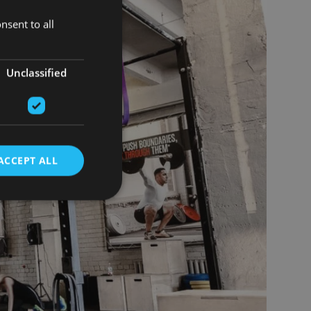
nsent to all
Unclassified
ACCEPT ALL