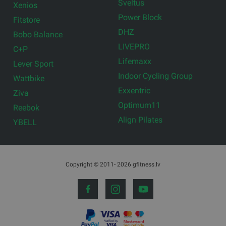
Sveltus
Xenios
Power Block
Fitstore
DHZ
Bobo Balance
LIVEPRO
C+P
Lifemaxx
Lever Sport
Indoor Cycling Group
Wattbike
Exxentric
Ziva
Optimum11
Reebok
Align Pilates
YBELL
Copyright © 2011- 2026 gfitness.lv