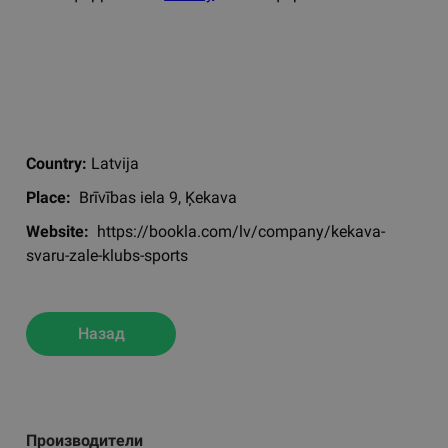
Country:
Latvija
Place:
Brīvības iela 9, Ķekava
Website:
https://bookla.com/lv/company/kekava-
svaru-zale-klubs-sports
Назад
Производители