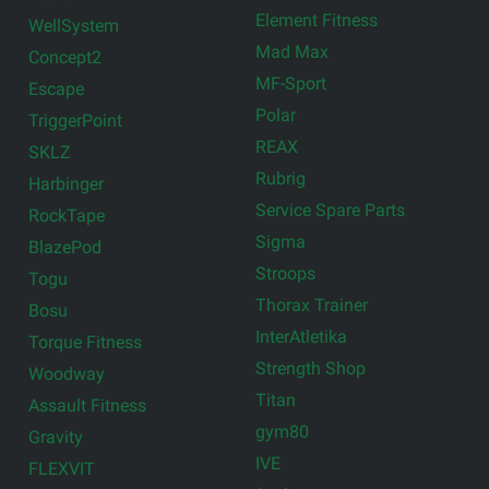
Element Fitness
WellSystem
Mad Max
Concept2
MF-Sport
Escape
Polar
TriggerPoint
REAX
SKLZ
Rubrig
Harbinger
Service Spare Parts
RockTape
Sigma
BlazePod
Stroops
Togu
Thorax Trainer
Bosu
InterAtletika
Torque Fitness
Strength Shop
Woodway
Titan
Assault Fitness
gym80
Gravity
IVE
FLEXVIT