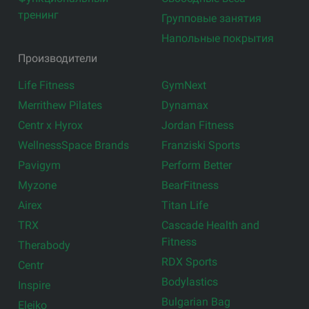
тренинг
Групповые занятия
Напольные покрытия
Производители
Life Fitness
GymNext
Merrithew Pilates
Dynamax
Centr x Hyrox
Jordan Fitness
WellnessSpace Brands
Franziski Sports
Pavigym
Perform Better
Myzone
BearFitness
Airex
Titan Life
TRX
Cascade Health and
Fitness
Therabody
RDX Sports
Centr
Bodylastics
Inspire
Bulgarian Bag
Eleiko