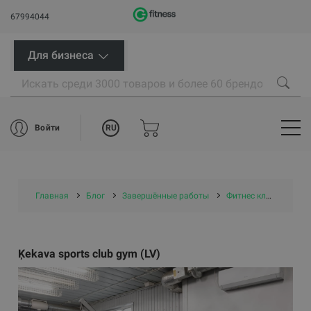
67994044
Для бизнеса
RU
Войти
Главная
Блог
Завершённые работы
Фитнес клубы
Ķek
Ķekava sports club gym (LV)