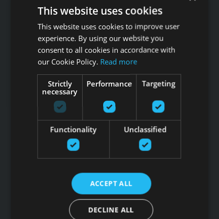
This website uses cookies
This website uses cookies to improve user
Звоните GFITNESS +371 67 99 40 44
experience. By using our website you
info@gfitness.lv
consent to all cookies in accordance with
SIA G Kolizejs
our Cookie Policy.
Read more
Юридический адрес: Бривибас гатве 439, Рига, LV-1024
Регистрационный номер 44103017158 НДС №
Strictly
Performance
Targeting
LV44103017158
necessary
АО SEB banka LV92UNLA0004007467819 , SWIFT: UNLALV2X
НОВОСТИ GFITNESS В ВАШЕЙ ЭЛЕКТРОННОЙ
Functionality
Unclassified
ПОЧТЕ
ACCEPT ALL
Подпишитесь на новости
DECLINE ALL
Ссылки