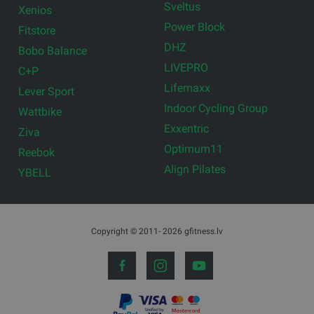
Sveltus
Xenios
Power Block
Fitstore
DHZ
Bobo Balance
LIVEPRO
C+P
Lifemaxx
Lever Sport
Indoor Cycling Group
Wattbike
Exxentric
Ziva
Optimum11
Reebok
Align Pilates
YBELL
Copyright © 2011- 2026 gfitness.lv