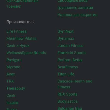
Функциональный
Свободные веса
тренинг
Групповые занятия
Напольные покрытия
Производители
Life Fitness
GymNext
Merrithew Pilates
Dynamax
Centr x Hyrox
Jordan Fitness
WellnessSpace Brands
Franziski Sports
Pavigym
Perform Better
Myzone
BearFitness
Airex
Titan Life
TRX
Cascade Health and
Fitness
Therabody
RDX Sports
Centr
Bodylastics
Inspire
Bulgarian Bag
Eleiko