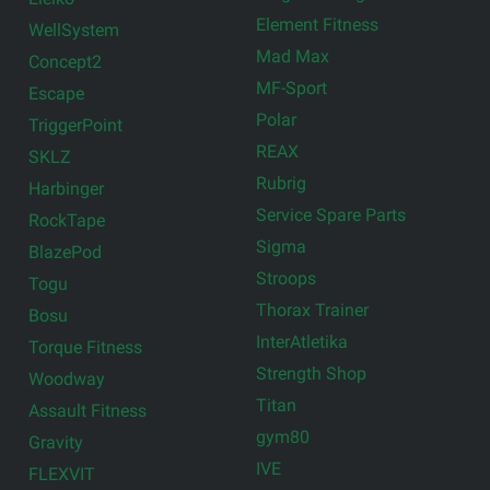
Element Fitness
WellSystem
Mad Max
Concept2
MF-Sport
Escape
Polar
TriggerPoint
REAX
SKLZ
Rubrig
Harbinger
Service Spare Parts
RockTape
Sigma
BlazePod
Stroops
Togu
Thorax Trainer
Bosu
InterAtletika
Torque Fitness
Strength Shop
Woodway
Titan
Assault Fitness
gym80
Gravity
IVE
FLEXVIT