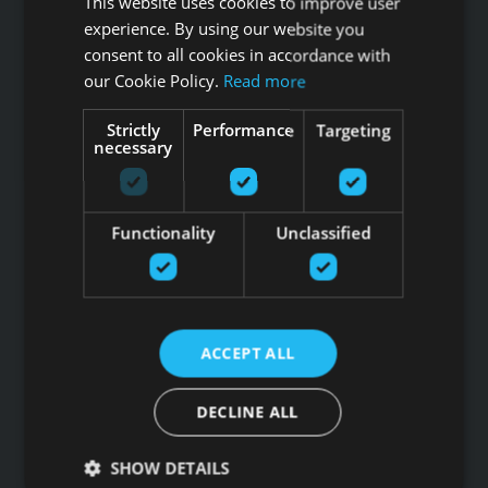
This website uses cookies to improve user
SIA G Kolizejs
experience. By using our website you
Юридический адрес: Бривибас гатве 439, Рига, LV-1024
consent to all cookies in accordance with
Регистрационный номер 44103017158 НДС №
our Cookie Policy.
Read more
LV44103017158
АО SEB banka LV92UNLA0004007467819 , SWIFT: UNLALV2X
Strictly
Performance
Targeting
necessary
НОВОСТИ GFITNESS В ВАШЕЙ ЭЛЕКТРОННОЙ
ПОЧТЕ
Functionality
Unclassified
Подпишитесь на новости
ACCEPT ALL
Ссылки
Товары
DECLINE ALL
Услуги
Производители
SHOW DETAILS