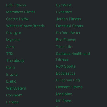
Life Fitness
GymNext
Merrithew Pilates
Dynamax
Centr x Hyrox
Jordan Fitness
WellnessSpace Brands
Franziski Sports
Pavigym
Perform Better
Myzone
BearFitness
Airex
Titan Life
TRX
Cascade Health and
Fitness
Therabody
RDX Sports
Centr
Bodylastics
Inspire
Bulgarian Bag
Eleiko
Element Fitness
WellSystem
Mad Max
Concept2
MF-Sport
Escape