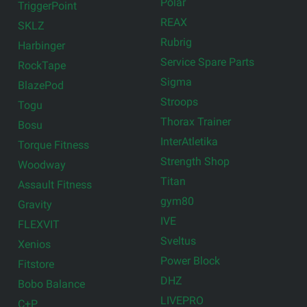
Polar
TriggerPoint
REAX
SKLZ
Rubrig
Harbinger
Service Spare Parts
RockTape
Sigma
BlazePod
Stroops
Togu
Thorax Trainer
Bosu
InterAtletika
Torque Fitness
Strength Shop
Woodway
Titan
Assault Fitness
gym80
Gravity
IVE
FLEXVIT
Sveltus
Xenios
Power Block
Fitstore
DHZ
Bobo Balance
LIVEPRO
C+P