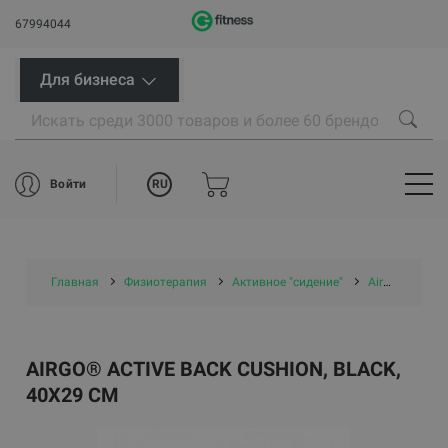
67994044
Для бизнеса
RU
Войти
Главная
Физиотерапия
Активное "сидение"
Airgo® Active Back Cushion, black, 40x29 cm
AIRGO® ACTIVE BACK CUSHION, BLACK,
40X29 CM