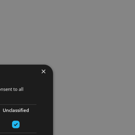
×
nsent to all
Unclassified