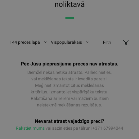
noliktavā
━━
144 preces lapā
Vispopulārākais
Filtri
Pēc Jūsu pieprasījuma preces nav atrastas.
Diemžēl nekas netika atrasts. Pārliecinieties,
vai meklēšanas teksts ir ievadīts pareizi.
Mēģiniet izmantot citus meklēšanas
kritērijus. Izmantojiet vispārīgāku tekstu.
Rakstīšana ar lieliem vai maziem burtiem
neietekmē meklēšanas rezultātus.
Nevarat atrast vajadzīgo preci?
Rakstiet mums
vai sazinieties pa tālruni +371 67994044