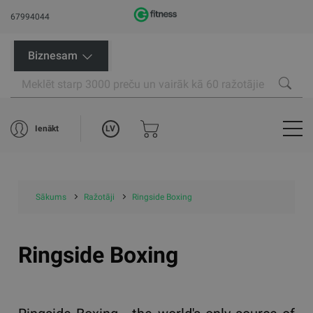
67994044
Biznesam
LV
Ienākt
Sākums
Ražotāji
Ringside Boxing
Ringside Boxing