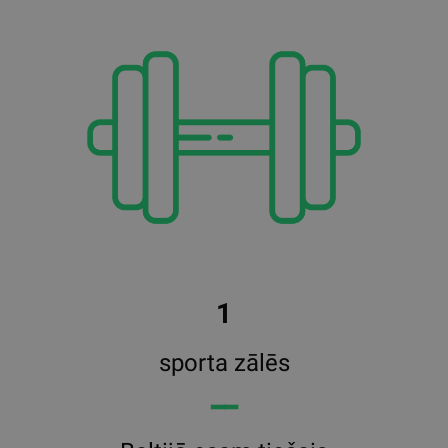
1
sporta zālēs
━━