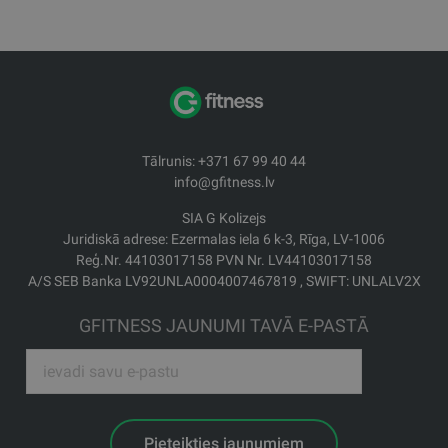
Tālrunis: +371 67 99 40 44
info@gfitness.lv
SIA G Kolizejs
Juridiskā adrese: Ezermalas iela 6 k-3, Rīga, LV-1006
Reģ.Nr. 44103017158 PVN Nr. LV44103017158
A/S SEB Banka LV92UNLA0004007467819 , SWIFT: UNLALV2X
GFITNESS JAUNUMI TAVĀ E-PASTĀ
Pieteikties jaunumiem