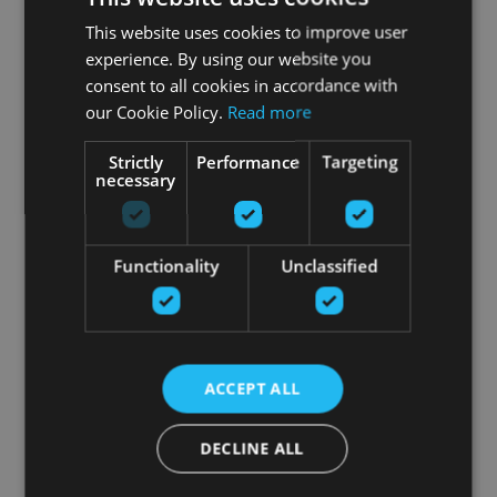
This website uses cookies to improve user
visām precēm nodrošinām
experience. By using our website you
consent to all cookies in accordance with
our Cookie Policy.
Read more
Strictly
Performance
Targeting
necessary
Functionality
Unclassified
ACCEPT ALL
garantijas
DECLINE ALL
servisu