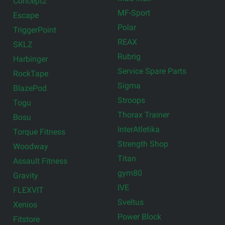
Concept2
MF-Sport
Escape
Polar
TriggerPoint
REAX
SKLZ
Rubrig
Harbinger
Service Spare Parts
RockTape
Sigma
BlazePod
Stroops
Togu
Thorax Trainer
Bosu
InterAtletika
Torque Fitness
Strength Shop
Woodway
Titan
Assault Fitness
gym80
Gravity
IVE
FLEXVIT
Sveltus
Xenios
Power Block
Fitstore