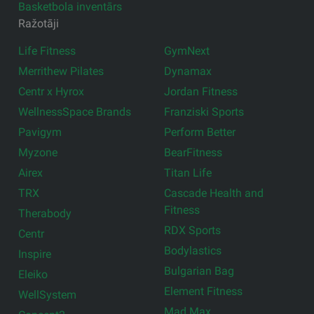
Basketbola inventārs
Ražotāji
Life Fitness
GymNext
Merrithew Pilates
Dynamax
Centr x Hyrox
Jordan Fitness
WellnessSpace Brands
Franziski Sports
Pavigym
Perform Better
Myzone
BearFitness
Airex
Titan Life
TRX
Cascade Health and
Fitness
Therabody
RDX Sports
Centr
Bodylastics
Inspire
Bulgarian Bag
Eleiko
Element Fitness
WellSystem
Mad Max