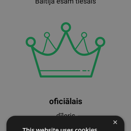
Baltijā esam tiešais
oficiālais
dīleris
×
━━
This website uses cookies