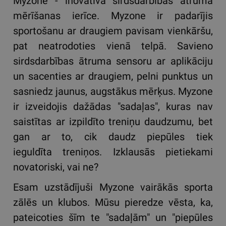
Myzone - inovatīva sirdsdarbības ātruma
mērīšanas ierīce. Myzone ir padarījis
sportošanu ar draugiem pavisam vienkāršu,
pat neatrodoties vienā telpā. Savieno
sirdsdarbības ātruma sensoru ar aplikāciju
un sacenties ar draugiem, pelni punktus un
sasniedz jaunus, augstākus mērķus. Myzone
ir izveidojis dažādas "sadaļas", kuras nav
saistītas ar izpildīto treniņu daudzumu, bet
gan ar to, cik daudz piepūles tiek
ieguldīta treniņos. Izklausās pietiekami
novatoriski, vai ne?
Esam uzstādījuši Myzone vairākās sporta
zālēs un klubos. Mūsu pieredze vēsta, ka,
pateicoties šīm te "sadaļām" un "piepūles