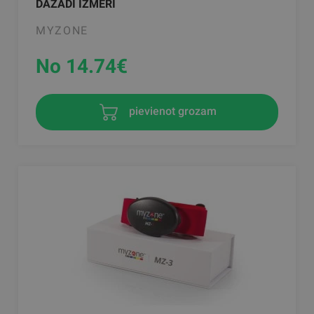
DAŽĀDI IZMĒRI
MYZONE
No 14.74
€
pievienot grozam