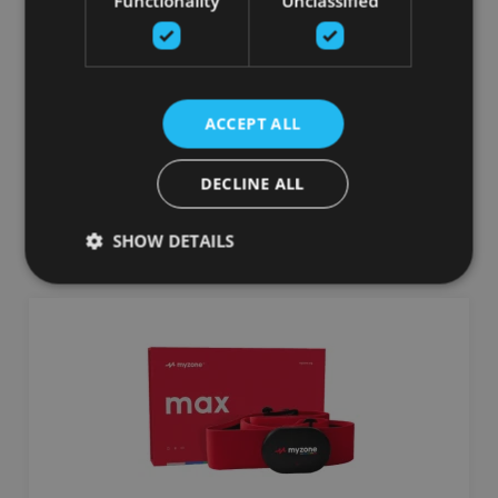
Functionality
Unclassified
MYZONE MZ-1 JOSTA
MYZONE
ACCEPT ALL
75.00
€
DECLINE ALL
pievienot grozam
SHOW DETAILS