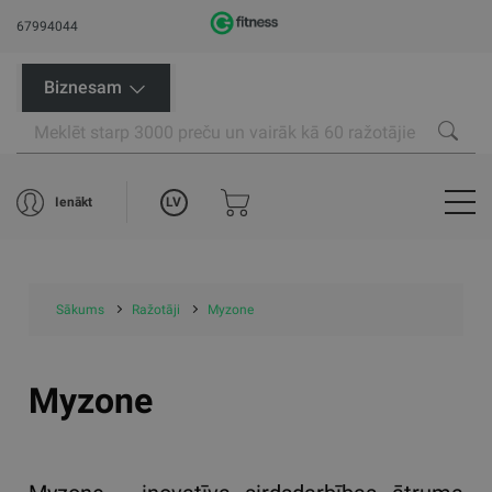
67994044
Biznesam
LV
Ienākt
Sākums
Ražotāji
Myzone
Myzone