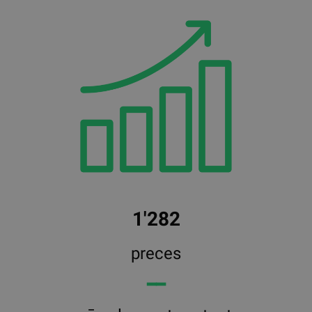
1'282
preces
━━