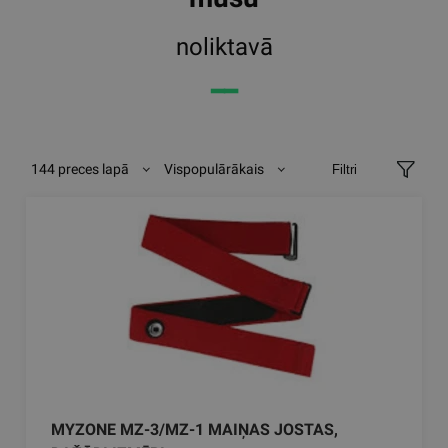
noliktavā
━━
144 preces lapā
Vispopulārākais
Filtri
MYZONE MZ-3/MZ-1 MAIŅAS JOSTAS,