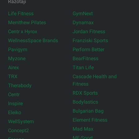
Ražotāji
Life Fitness
GymNext
Merrithew Pilates
Dynamax
Centr x Hyrox
Jordan Fitness
WellnessSpace Brands
Franziski Sports
Pavigym
Perform Better
Myzone
BearFitness
Airex
Titan Life
TRX
Cascade Health and
Fitness
Therabody
RDX Sports
Centr
Bodylastics
Inspire
Bulgarian Bag
Eleiko
Element Fitness
WellSystem
Mad Max
Concept2
MF-Sport