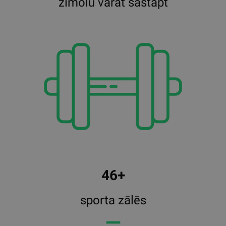
zīmolu varat sastapt
46+
sporta zālēs
━━