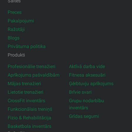
Saites
Preces
Pakalpojumi
Ražotāji
Blogs
Privātuma politika
Produkti
Profesionālie trenažieri
Aktīvā darba vide
Aprīkojums pašvaldībām
Fitnesa aksesuāri
Mājas trenažieri
Ģērbtuvju aprīkojums
Lietotie trenažieri
Brīvie svari
CrossFit inventārs
Grupu nodarbību
inventārs
Funkcionālais treniņš
Grīdas segumi
Fizio & Rehabilitācija
Basketbola inventārs