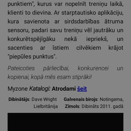
punktiem", kurus var nopelnīt treniņu laikā,
klienti to dievina. Ar starptautisko aplikāciju,
kura savienota ar sirdsdarbības ātruma
sensoru, padari savu treniņu vēl jautrāku un
konkurētspējīgāku nekā iepriekš, un
sacenties ar īstiem cilvēkiem krājot
"piepūles punktus".
Pateicoties pārliecībai, konkurencei un
kopienai, kopā mēs esam stiprāki!
Myzone
Katalogi:
Atrodami
šeit
Dibinātājs
: Dave Wright
Galvenais birojs
: Notingema,
Lielbritānija
Zīmols
: Dibināts 2011. gadā