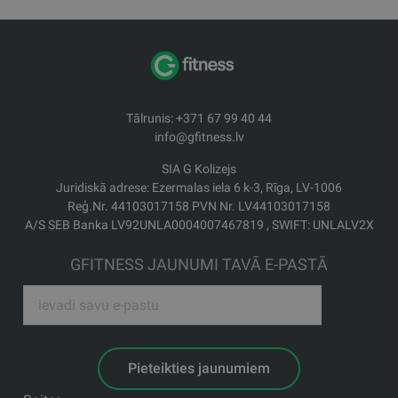
Tālrunis: +371 67 99 40 44
info@gfitness.lv
SIA G Kolizejs
Juridiskā adrese: Ezermalas iela 6 k-3, Rīga, LV-1006
Reģ.Nr. 44103017158 PVN Nr. LV44103017158
A/S SEB Banka LV92UNLA0004007467819 , SWIFT: UNLALV2X
GFITNESS JAUNUMI TAVĀ E-PASTĀ
Pieteikties jaunumiem