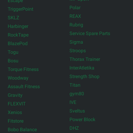
Escape
Polar
TriggerPoint
REAX
SKLZ
Rubrig
Harbinger
Service Spare Parts
RockTape
Sigma
BlazePod
Stroops
Togu
Thorax Trainer
Bosu
InterAtletika
Torque Fitness
Strength Shop
Woodway
Titan
Assault Fitness
gym80
Gravity
IVE
FLEXVIT
Sveltus
Xenios
Power Block
Fitstore
DHZ
Bobo Balance