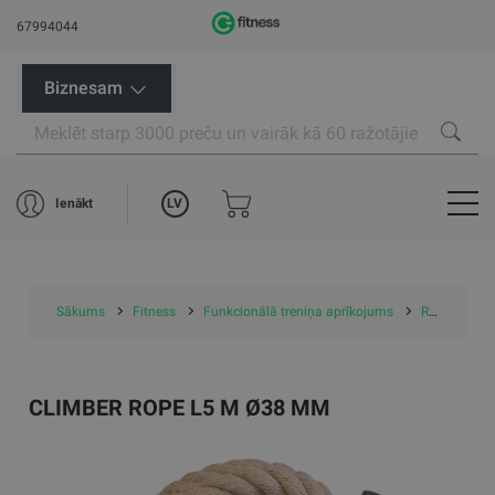
67994044
Biznesam
LV
Ienākt
Sākums
Fitness
Funkcionālā treniņa aprīkojums
Rāpšanās virves
CLIMBER ROPE L5 M Ø38 MM