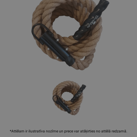
*Attēlam ir ilustratīva nozīme un prece var atšķirties no attēlā redzamā.