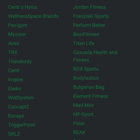
Centr x Hyrox
Jordan Fitness
WellnessSpace Brands
Franziski Sports
Pavigym
Perform Better
Myzone
BearFitness
Airex
Titan Life
TRX
Cascade Health and
Fitness
Therabody
RDX Sports
Centr
Bodylastics
Inspire
Bulgarian Bag
Eleiko
Element Fitness
WellSystem
Mad Max
Concept2
MF-Sport
Escape
Polar
TriggerPoint
REAX
SKLZ