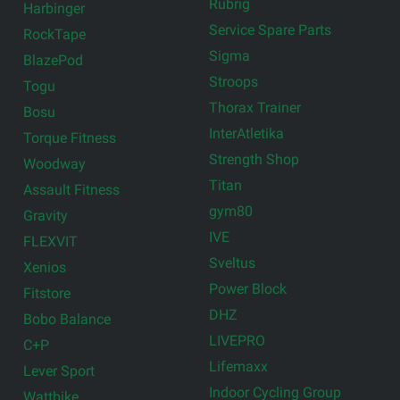
Rubrig
Harbinger
Service Spare Parts
RockTape
Sigma
BlazePod
Stroops
Togu
Thorax Trainer
Bosu
InterAtletika
Torque Fitness
Strength Shop
Woodway
Titan
Assault Fitness
gym80
Gravity
IVE
FLEXVIT
Sveltus
Xenios
Power Block
Fitstore
DHZ
Bobo Balance
LIVEPRO
C+P
Lifemaxx
Lever Sport
Indoor Cycling Group
Wattbike