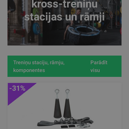
kross-treniņu
stacijas un rāmji
Treniņu staciju, rāmju,
Parādīt
komponentes
visu
-31%