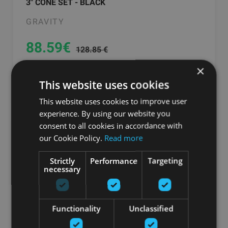
3" CONE SET - BLACK
GRAVITY
88.59
€
128.85 €
×
pievienot grozam
This website uses cookies
This website uses cookies to improve user
experience. By using our website you
consent to all cookies in accordance with
-31%
our Cookie Policy.
Read more
Strictly
Performance
Targeting
necessary
Functionality
Unclassified