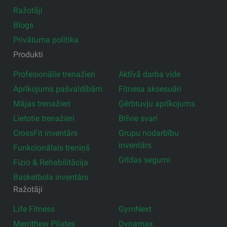
Ražotāji
Blogs
Privātuma politika
Produkti
Profesionālie trenažieri
Aktīvā darba vide
Aprīkojums pašvaldībām
Fitnesa aksesuāri
Mājas trenažieri
Ģērbtuvju aprīkojums
Lietotie trenažieri
Brīvie svari
CrossFit inventārs
Grupu nodarbību
inventārs
Funkcionālais treniņš
Grīdas segumi
Fizio & Rehabilitācija
Basketbola inventārs
Ražotāji
Life Fitness
GymNext
Merrithew Pilates
Dynamax