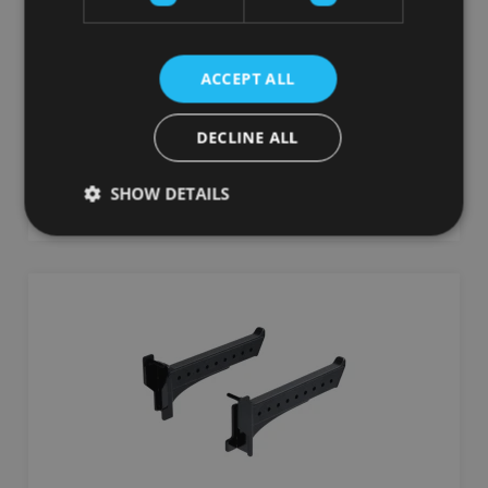
8" NUNCHUCK SET - BLACK
GRAVITY
ACCEPT ALL
79.64
€
115.83 €
DECLINE ALL
pievienot grozam
SHOW DETAILS