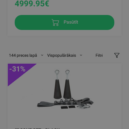
4999.95
€
Pasūtīt
144 preces lapā
Vispopulārākais
Filtri
-31%