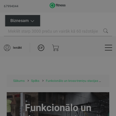
67994044
Biznesam
LV
Ienākt
Sākums
Spēks
Funkcionālo un kross-treniņu stacijas un rāmji
Funkcionālo un