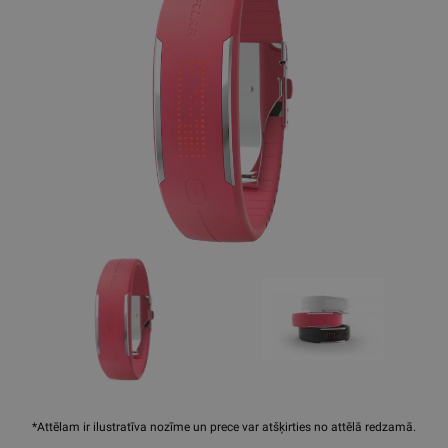
*Attēlam ir ilustratīva nozīme un prece var atšķirties no attēlā redzamā.