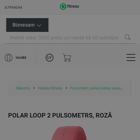
67994044
Biznesam
LV
Ienākt
Sākums
Viedais fitness
Pulsometri, pulsa jostas, aksesuāri
P
POLAR LOOP 2 PULSOMETRS, ROZĀ