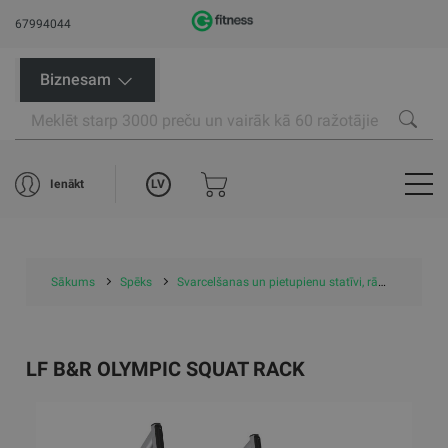
67994044
Biznesam
LV
Ienākt
Sākums
Spēks
Svarcelšanas un pietupienu statīvi, rāmji
Pietu
LF B&R OLYMPIC SQUAT RACK