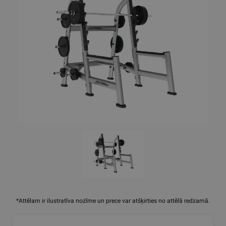
*Attēlam ir ilustratīva nozīme un prece var atšķirties no attēlā redzamā.