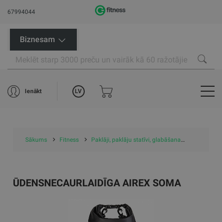
67994044
Biznesam
LV
Ienākt
Sākums
Fitness
Paklāji, paklāju statīvi, glabāšana
Paklāju g
ŪDENSNECAURLAIDĪGA AIREX SOMA