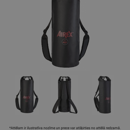
*Attēlam ir ilustratīva nozīme un prece var atšķirties no attēlā redzamā.