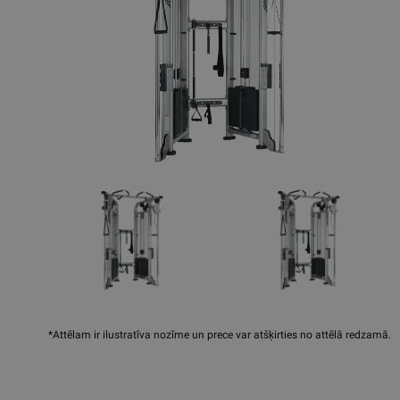
*Attēlam ir ilustratīva nozīme un prece var atšķirties no attēlā redzamā.