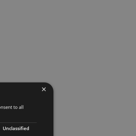
×
nsent to all
Unclassified