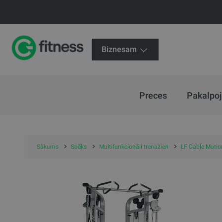
Biznesam
Preces
Pakalpo
Sākums
Spēks
Multifunkcionāli trenažieri
LF Cable Motion