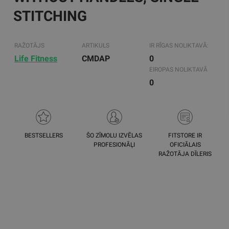
STITCHING
RAŽOTĀJS
ARTIKULS
IR RĪGAS NOLIKTAVĀ:
Life Fitness
CMDAP
0
EIROPAS NOLIKTAVĀ
0
BESTSELLERS
ŠO ZĪMOLU IZVĒLAS
FITSTORE IR
PROFESIONĀĻI
OFICIĀLAIS
RAŽOTĀJA DĪLERIS