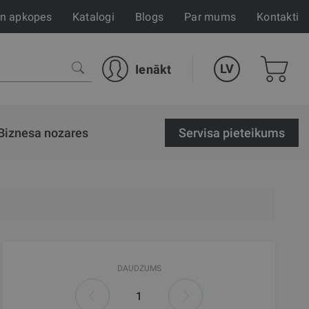
un apkopes
Katalogi
Blogs
Par mums
Kontakti
LV
Ienākt
Biznesa nozares
Servisa pieteikums
DAUDZUMS